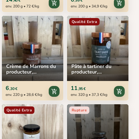
,40 €
,99 €
add_shopping_cart
add_shopping_cart
env. 200 g • 72 €/kg
env. 200 g • 34,9 €/kg
Qualité Extra
Crème de Marrons du
Pâte à tartiner du
producteur,
producteur,
Castaneas, 220 g
Castaneas, 320 g
6
11
,30 €
,95 €
add_shopping_cart
add_shopping_cart
env. 220 g • 28,6 €/kg
env. 320 g • 37,3 €/kg
Qualité Extra
Rupture