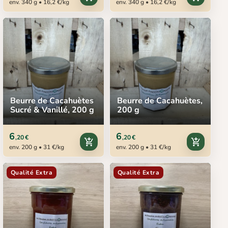
env. 340 g • 16,2 €/kg
env. 340 g • 16,2 €/kg
Beurre de Cacahuètes
Beurre de Cacahuètes,
Sucré & Vanillé, 200 g
200 g
6
6
,20 €
,20 €
add_shopping_cart
add_shopping_cart
env. 200 g • 31 €/kg
env. 200 g • 31 €/kg
Qualité Extra
Qualité Extra