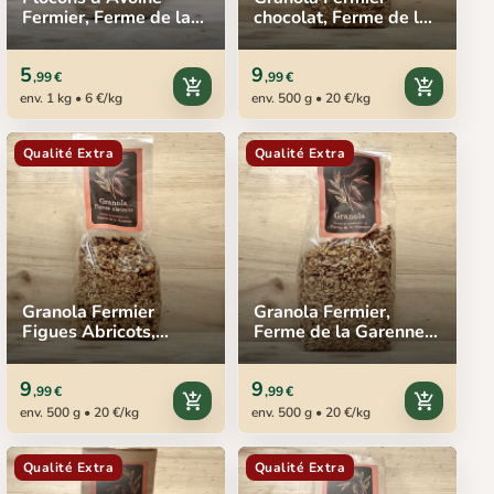
Fermier, Ferme de la
chocolat, Ferme de la
Garenne, 1 kg
Garenne, 500 g
5
9
,99 €
,99 €
add_shopping_cart
add_shopping_cart
env. 1 kg • 6 €/kg
env. 500 g • 20 €/kg
Qualité Extra
Qualité Extra
Granola Fermier
Granola Fermier,
Figues Abricots,
Ferme de la Garenne,
Ferme de la Garenne,
500 g
500 g
9
9
,99 €
,99 €
add_shopping_cart
add_shopping_cart
env. 500 g • 20 €/kg
env. 500 g • 20 €/kg
Qualité Extra
Qualité Extra