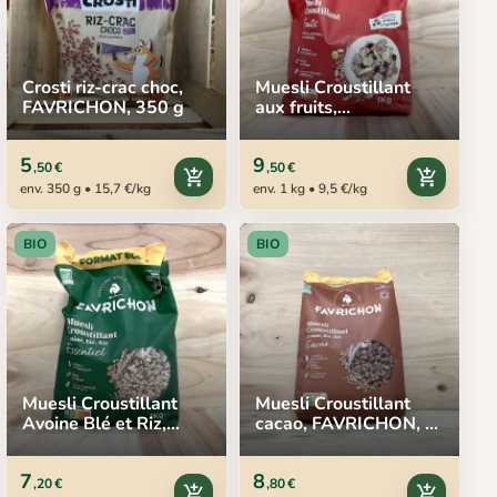
Crosti riz-crac choc,
Muesli Croustillant
FAVRICHON, 350 g
aux fruits,
FAVRICHON, 1 kg
5
9
,50 €
,50 €
add_shopping_cart
add_shopping_cart
env. 350 g • 15,7 €/kg
env. 1 kg • 9,5 €/kg
BIO
BIO
Muesli Croustillant
Muesli Croustillant
Avoine Blé et Riz,
cacao, FAVRICHON, 1
FAVRICHON, 1 kg
kg
7
8
,20 €
,80 €
add_shopping_cart
add_shopping_cart