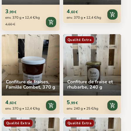
Combet, 370 g
3
4
,99 €
,60 €
add_shopping_cart
env. 370 g • 12,4 €/kg
env. 370 g • 12,4 €/kg
add_shopping_cart
4,60 €
Qualité Extra
Confiture de fraises,
Confiture de fraise et
Famille Combet, 370 g
rhubarbe, 240 g
4
5
,60 €
,99 €
add_shopping_cart
add_shopping_cart
env. 370 g • 12,4 €/kg
env. 240 g • 25 €/kg
Qualité Extra
Qualité Extra