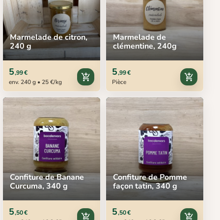
Marmelade de citron,
Marmelade de
240 g
clémentine, 240g
5
5
,99 €
,99 €
add_shopping_cart
add_shopping_cart
env. 240 g • 25 €/kg
Pièce
Confiture de Banane
Confiture de Pomme
Curcuma, 340 g
façon tatin, 340 g
5
5
,50 €
,50 €
add_shopping_cart
add_shopping_cart