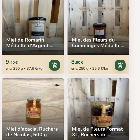
Miel de Romarin
Miel des Fleurs du
Médaille d'Argent,
Comminges Médaille
Frères Sarniguet, 250
d'Argent, Frères
g
Sarniguet, 250 g
9
8
,40 €
,90 €
add_shopping_cart
add_shopping_cart
env. 250 g • 37,6 €/kg
env. 250 g • 35,6 €/kg
Miel d'acacia, Ruchers
Miel de Fleurs Format
de Nicolas, 500 g
XL, Ruchers de