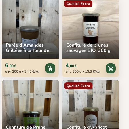
Qualité Extra
Purée d’Amandes
Confiture de prunes
Grillées à la fleur de
sauvages BIO, 300 g
sel, 200 g
6
4
,90 €
,00 €
add_shopping_cart
add_shopping_cart
env. 200 g • 34,5 €/kg
env. 300 g • 13,3 €/kg
Qualité Extra
Confiture de Prune,
Confiture d'Abricot