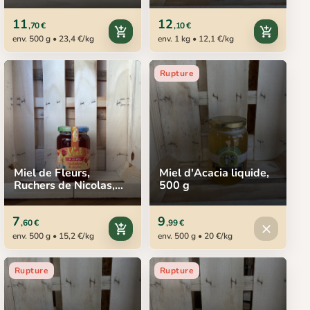
Nicolas, 1 kg
11
12
,70 €
,10 €
add_shopping_cart
add_shopping_cart
env. 500 g • 23,4 €/kg
env. 1 kg • 12,1 €/kg
Rupture
Miel de Fleurs,
Miel d'Acacia liquide,
Ruchers de Nicolas,
500 g
500 g
7
9
,60 €
,99 €
Produit in
add_shopping_cart
close
env. 500 g • 15,2 €/kg
env. 500 g • 20 €/kg
Rupture
Rupture