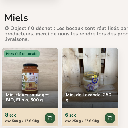
Miels
♻️ Objectif 0 déchet : Les bocaux sont réutilisés par
producteurs, merci de nous les rendre lors des pro
livraisons.
Hors filière locale
Miel fleurs sauvages
Miel de Lavande, 250
BIO, Elibio, 500 g
g
8
6
,80 €
,90 €
add_shopping_cart
add_shopping_cart
env. 500 g • 17,6 €/kg
env. 250 g • 27,6 €/kg