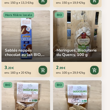
add_shopping_cart
add_shopping_cart
env. 150 g • 13,3 €/kg
env. 150 g • 19,9 €/kg
Hors filière locale
BIO
Sablés nappés
Meringues, Biscuiterie
chocolat au lait BIO,
du Quercy, 100 g
160 g
3
2
,20 €
,99 €
add_shopping_cart
add_shopping_cart
env. 160 g • 20 €/kg
env. 100 g • 29,9 €/kg
BIO
BIO