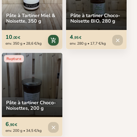
Pâte à Tartiner Miel &
Pâte à tartiner Choco-
Noisette, 350 g
Noisette BIO, 280 g
10
4
,00 €
,95 €
Produit in
add_shopping_cart
close
env. 350 g • 28,6 €/kg
env. 280 g • 17,7 €/kg
Rupture
Pâte à tartiner Choco-
Noisettes, 200 g
6
,90 €
Produit indisponible
close
env. 200 g • 34,5 €/kg