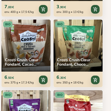
7
3
,00 €
,90 €
add_shopping_cart
add_shopping_cart
env. 400 g • 17,5 €/kg
env. 300 g • 13 €/kg
BIO
BIO
Crosti Crush Cœur
Crosti Crush Cœur
Fondant, Cacao
Fondant, Choco
Noisettes,
Noisettes,
FAVRICHON, 375 g
FAVRICHON, 350 g
6
6
,50 €
,30 €
add_shopping_cart
add_shopping_cart
env. 375 g • 17,3 €/kg
env. 350 g • 18 €/kg
BIO
BIO