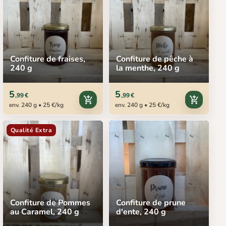
Confiture de fraises,
Confiture de pêche à
240 g
la menthe, 240 g
5
5
,99 €
,99 €
add_shopping_cart
add_shopping_cart
env. 240 g • 25 €/kg
env. 240 g • 25 €/kg
Qualité Extra
Confiture de Pommes
Confiture de prune
au Caramel, 240 g
d'ente, 240 g