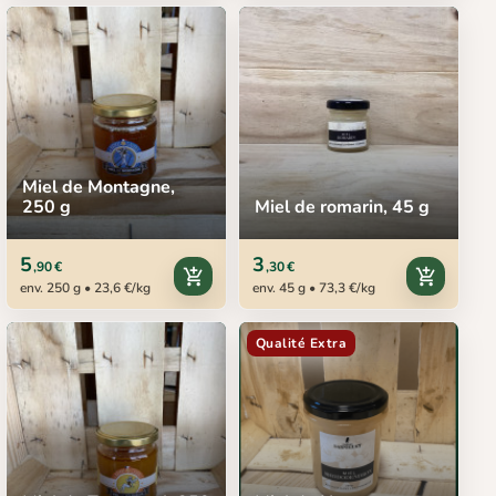
Miel de Montagne,
250 g
Miel de romarin, 45 g
5
3
,90 €
,30 €
add_shopping_cart
add_shopping_cart
env. 250 g • 23,6 €/kg
env. 45 g • 73,3 €/kg
Qualité Extra