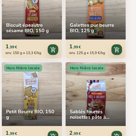
Biscuit épeautre
Galettes pur beurre
sésame BIO, 150 g
BIO, 125 g
1
1
,99 €
,99 €
add_shopping_cart
add_shopping_cart
env. 150 g • 13,3 €/kg
env. 125 g • 15,9 €/kg
Hors filière locale
Hors filière locale
Petit Beurre BIO, 150
Sablés fourrés
g
noisettes pâte à
tartiner, 150 g
1
2
,99 €
,99 €