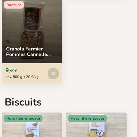
Rupture
Granola Fermier
Pommes Cannelle
Cranberries, Ferme de
la Garenne, 500 g
9
,99 €
Produit indisponible
close
env. 500 g • 20 €/kg
Biscuits
Hors filière locale
Hors filière locale