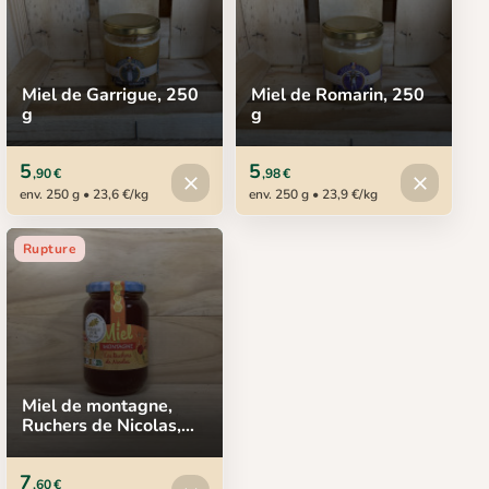
Miel de Garrigue, 250
Miel de Romarin, 250
g
g
5
5
,90 €
,98 €
Produit indisponible
Produit in
close
close
env. 250 g • 23,6 €/kg
env. 250 g • 23,9 €/kg
Rupture
Miel de montagne,
Ruchers de Nicolas,
500 g
7
,60 €
Produit indisponible