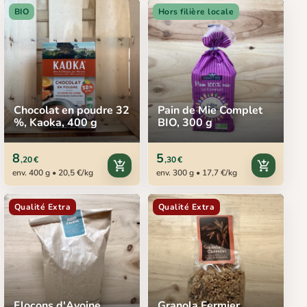
BIO
Hors filière locale
Chocolat en poudre 32
Pain de Mie Complet
%, Kaoka, 400 g
BIO, 300 g
8
5
,20 €
,30 €
add_shopping_cart
add_shopping_cart
env. 400 g • 20,5 €/kg
env. 300 g • 17,7 €/kg
Qualité Extra
Qualité Extra
Flocons d'Avoine
Granola Fermier