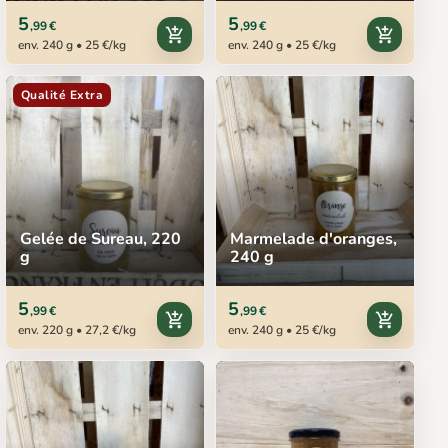
5
5
,99 €
,99 €
add_shopping_cart
add_shopping_cart
env. 240 g • 25 €/kg
env. 240 g • 25 €/kg
Qualité Extra
Gelée de Sureau, 220
Marmelade d'oranges,
g
240 g
5
5
,99 €
,99 €
add_shopping_cart
add_shopping_cart
env. 220 g • 27,2 €/kg
env. 240 g • 25 €/kg