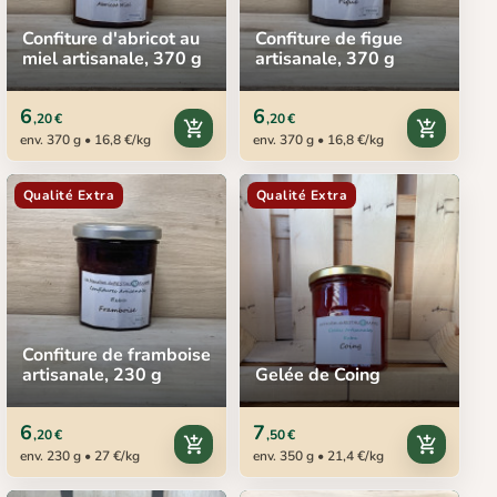
Confiture d'abricot au
Confiture de figue
miel artisanale, 370 g
artisanale, 370 g
6
6
,20 €
,20 €
add_shopping_cart
add_shopping_cart
env. 370 g • 16,8 €/kg
env. 370 g • 16,8 €/kg
Qualité Extra
Qualité Extra
Confiture de framboise
artisanale, 230 g
Gelée de Coing
6
7
,20 €
,50 €
add_shopping_cart
add_shopping_cart
env. 230 g • 27 €/kg
env. 350 g • 21,4 €/kg