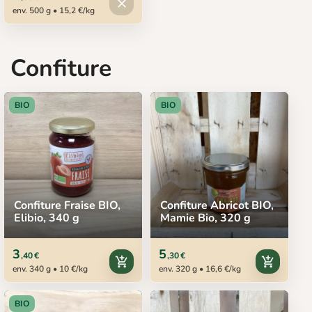
close
env. 500 g • 15,2 €/kg
Confiture
BIO
BIO
Confiture Fraise BIO,
Confiture Abricot BIO,
Elibio, 340 g
Mamie Bio, 320 g
3
5
,40 €
,30 €
add_shopping_cart
add_shopping_cart
env. 340 g • 10 €/kg
env. 320 g • 16,6 €/kg
BIO