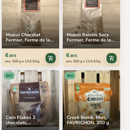
Muesli Chocolat
Muesli Raisins Secs
Fermier, Ferme de la
Fermier, Ferme de la
Garenne, 500 g
Garenne, 500 g
6
6
,80 €
,80 €
add_shopping_cart
add_shopping_cart
env. 500 g • 13,6 €/kg
env. 500 g • 13,6 €/kg
BIO
BIO
Corn Flakes 3
Crosti Bomb, Miel,
chocolats,
FAVRICHON, 300 g
FAVRICHON, 400 g