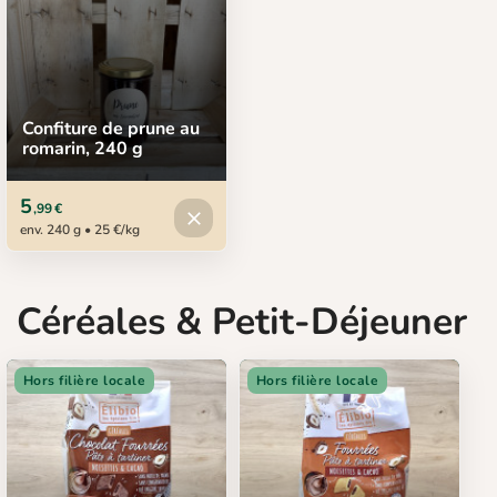
Confiture de prune au
romarin, 240 g
5
,99 €
Produit indisponible
close
env. 240 g • 25 €/kg
Céréales & Petit-Déjeuner
Hors filière locale
Hors filière locale