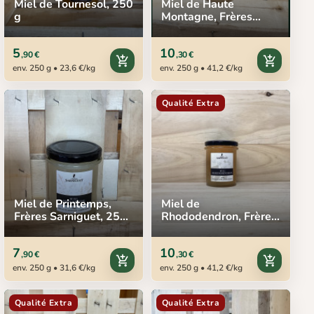
Miel de Tournesol, 250
Miel de Haute
g
Montagne, Frères
Sarniguet, 250 g
5
10
,90 €
,30 €
add_shopping_cart
add_shopping_cart
env. 250 g • 23,6 €/kg
env. 250 g • 41,2 €/kg
Qualité Extra
Miel de Printemps,
Miel de
Frères Sarniguet, 250
Rhododendron, Frères
g
Sarniguet, 250 g
7
10
,90 €
,30 €
add_shopping_cart
add_shopping_cart
env. 250 g • 31,6 €/kg
env. 250 g • 41,2 €/kg
Qualité Extra
Qualité Extra