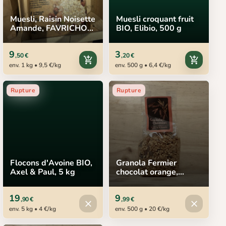
Muesli, Raisin Noisette
Muesli croquant fruit
Amande, FAVRICHON,
BIO, Elibio, 500 g
1 kg
9
3
,50 €
,20 €
add_shopping_cart
add_shopping_cart
env. 1 kg • 9,5 €/kg
env. 500 g • 6,4 €/kg
Rupture
Rupture
Flocons d'Avoine BIO,
Granola Fermier
Axel & Paul, 5 kg
chocolat orange,
Ferme de la Garenne,
500 g
19
9
,90 €
,99 €
Produit indisponible
Produit in
close
close
env. 5 kg • 4 €/kg
env. 500 g • 20 €/kg