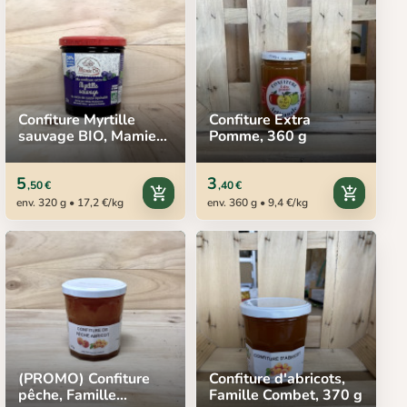
Confiture Myrtille
Confiture Extra
sauvage BIO, Mamie
Pomme, 360 g
Bio, 320 g
5
3
,50 €
,40 €
add_shopping_cart
add_shopping_cart
env. 320 g • 17,2 €/kg
env. 360 g • 9,4 €/kg
(PROMO) Confiture
Confiture d'abricots,
pêche, Famille
Famille Combet, 370 g