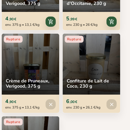
Verigood, 375 g
d'Occitanie, 230 g
4
5
,90 €
,99 €
add_shopping_cart
add_shopping_cart
env. 375 g • 13,1 €/kg
env. 230 g • 26 €/kg
Rupture
Rupture
Crème de Pruneaux,
Confiture de Lait de
Verigood, 375 g
Coco, 230 g
4
6
,90 €
,00 €
Produit indisponible
Produit in
close
close
env. 375 g • 13,1 €/kg
env. 230 g • 26,1 €/kg
Rupture