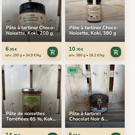
Pâte à tartiner Choco-
Pâte à tartiner Choco-
Noisette, Koki, 200 g
Noisette, Koki, 380 g
6
10
,95 €
,70 €
add_shopping_cart
add_shopping_cart
env. 200 g • 34,8 €/kg
env. 380 g • 28,2 €/kg
BIO
Pâte de noisettes
Pâte à tartiner
Torréfiées 85 %, Koki,
Chocolat Noir &
200 g
Noisettes BIO, Bovetti,
200 g
14
6