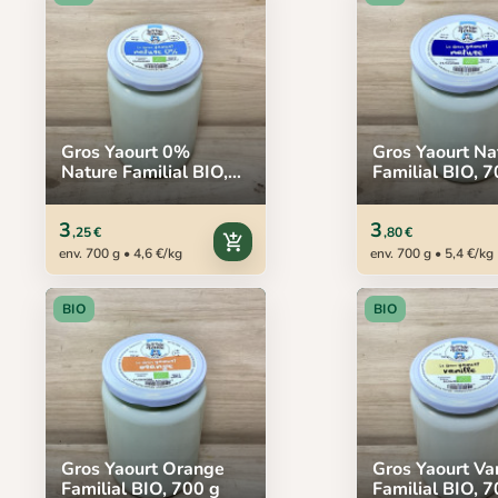
Gros Yaourt 0%
Gros Yaourt Na
Nature Familial BIO,
Familial BIO, 7
700 g
3
3
,25 €
,80 €
add_shopping_cart
env. 700 g • 4,6 €/kg
env. 700 g • 5,4 €/kg
BIO
BIO
Gros Yaourt Orange
Gros Yaourt Van
Familial BIO, 700 g
Familial BIO, 7