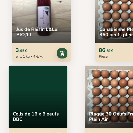
Jus de Raisin L&Lui
Canadienne Ple
BIO,1 L
360 oeufs plein
3
86
,95 €
,59 €
add_shopping_cart
env. 1 kg • 4 €/kg
Pièce
Colis de 16 x 6 oeufs
Plaque 30 Oeufs Fr
BBC
Plein Air