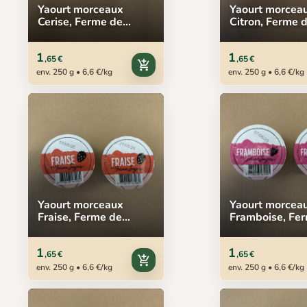
Yaourt morceaux
Yaourt morcea
Cerise, Ferme de
Citron, Ferme 
Sayous, 2 x 125 g
Sayous, 2 x 12
1
1
,65 €
,65 €
add_shopping_cart
env. 250 g • 6,6 €/kg
env. 250 g • 6,6 €/kg
Yaourt morceaux
Yaourt morcea
Fraise, Ferme de
Framboise, Fe
Sayous, 2 x 125 g
Sayous, 2 x 12
1
1
,65 €
,65 €
add_shopping_cart
env. 250 g • 6,6 €/kg
env. 250 g • 6,6 €/kg