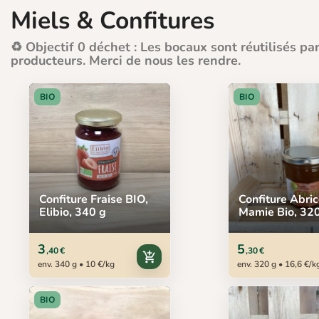
Miels & Confitures
♻️ Objectif 0 déchet : Les bocaux sont réutilisés par
producteurs. Merci de nous les rendre.
BIO
BIO
Confiture Fraise BIO,
Confiture Abric
Elibio, 340 g
Mamie Bio, 32
3
5
,40 €
,30 €
add_shopping_cart
env. 340 g • 10 €/kg
env. 320 g • 16,6 €/k
BIO