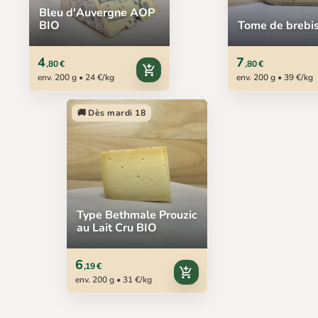
Bleu d'Auvergne AOP
BIO
Tome de brebi
4
7
,80 €
,80 €
add_shopping_cart
env. 200 g • 24 €/kg
env. 200 g • 39 €/kg
🚚 Dès mardi 18
Type Bethmale Prouzic
au Lait Cru BIO
6
,19 €
add_shopping_cart
env. 200 g • 31 €/kg