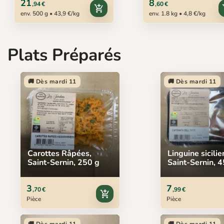
21
8
,94 €
,60 €
add_shopping_cart
ad
env. 500 g • 43,9 €/kg
env. 1.8 kg • 4,8 €/kg
Plats Préparés
🚚 Dès mardi 11
🚚 Dès mardi 11
Carottes Râpées,
Linguine sicilie
Saint-Sernin, 250 g
Saint-Sernin, 
3
7
,70 €
,99 €
add_shopping_cart
Pièce
Pièce