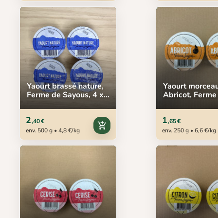
Yaourt brassé nature,
Yaourt morcea
Ferme de Sayous, 4 x
Abricot, Ferme
125 g
Sayous, 2 x 12
2
1
,40 €
,65 €
add_shopping_cart
env. 500 g • 4,8 €/kg
env. 250 g • 6,6 €/kg