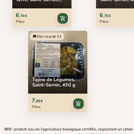
450 g
6
6
,70 €
,70 €
add_shopping_cart
Pièce
Pièce
🚚 Dès mardi 11
Tajine de Légumes,
Saint-Sernin, 450 g
7
,99 €
add_shopping_cart
Pièce
BIO
: produit issu de l’agriculture biologique certifiée, respectant un cahie