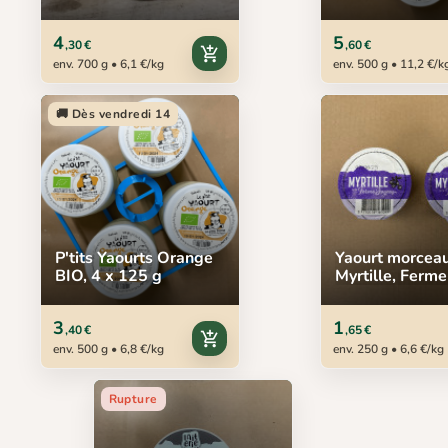
125 g
4
5
,30 €
,60 €
add_shopping_cart
env. 700 g • 6,1 €/kg
env. 500 g • 11,2 €/k
🚚 Dès vendredi 14
P'tits Yaourts Orange
Yaourt morcea
BIO, 4 x 125 g
Myrtille, Ferme
Sayous, 2 x 12
3
1
,40 €
,65 €
add_shopping_cart
env. 500 g • 6,8 €/kg
env. 250 g • 6,6 €/kg
Rupture