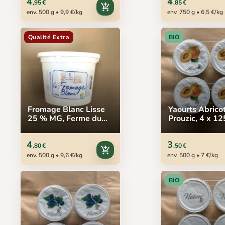
4
4
,95 €
,85 €
add_shopping_cart
env. 500 g • 9,9 €/kg
env. 750 g • 6,5 €/kg
Qualité Extra
BIO
Fromage Blanc Lisse
Yaourts Abricot
25 % MG, Ferme du
Prouzic, 4 x 12
Ramier, 500 g
4
3
,80 €
,50 €
add_shopping_cart
env. 500 g • 9,6 €/kg
env. 500 g • 7 €/kg
BIO