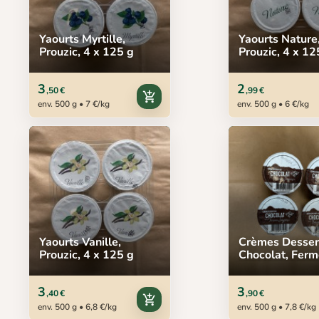
Yaourts Myrtille,
Yaourts Nature
Prouzic, 4 x 125 g
Prouzic, 4 x 12
3
2
,50 €
,99 €
add_shopping_cart
env. 500 g • 7 €/kg
env. 500 g • 6 €/kg
Yaourts Vanille,
Crèmes Desser
Prouzic, 4 x 125 g
Chocolat, Ferm
Sayous, 4 x 12
3
3
,40 €
,90 €
add_shopping_cart
env. 500 g • 6,8 €/kg
env. 500 g • 7,8 €/kg