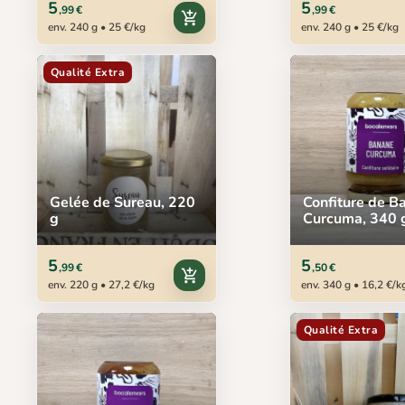
5
5
,99 €
,99 €
add_shopping_cart
env. 240 g • 25 €/kg
env. 240 g • 25 €/kg
Qualité Extra
Gelée de Sureau, 220
Confiture de B
g
Curcuma, 340 
5
5
,99 €
,50 €
add_shopping_cart
env. 220 g • 27,2 €/kg
env. 340 g • 16,2 €/k
Qualité Extra