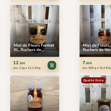
Miel de Fleurs Format
Miel de Fleurs,
XL, Ruchers de
Ruchers de Nic
Nicolas, 1 kg
500 g
12
7
,10 €
,60 €
add_shopping_cart
env. 1 kg • 12,1 €/kg
env. 500 g • 15,2 €/k
Qualité Extra