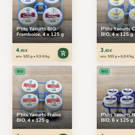
P'tits Yaourts BIO
P'tits Yaourts C
Framboise, 4 x 125 g
BIO, 4 x 125 g
4
3
,95 €
,40 €
add_shopping_cart
env. 500 g • 9,9 €/kg
env. 500 g • 6,8 €/kg
BIO
BIO
P'tits Yaourts Fraise
P'tits Yaourts 
BIO, 4 x 125 g
BIO, 6 x 125 g