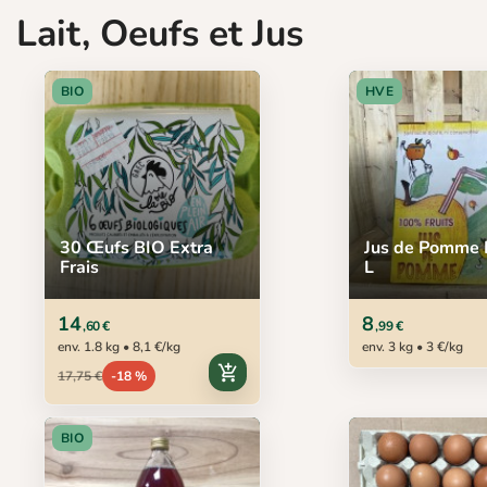
Lait, Oeufs et Jus
BIO
HVE
30 Œufs BIO Extra
Jus de Pomme 
Frais
L
14
8
,60 €
,99 €
env. 1.8 kg • 8,1 €/kg
env. 3 kg • 3 €/kg
add_shopping_cart
17,75 €
-18 %
BIO