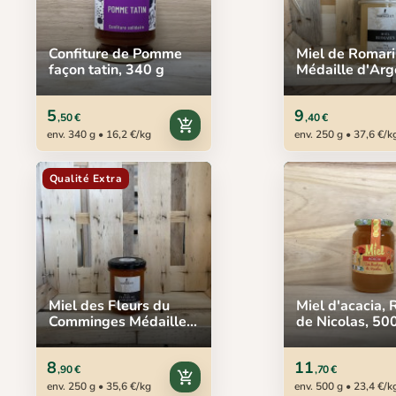
Confiture de Pomme
Miel de Romari
façon tatin, 340 g
Médaille d'Arg
Frères Sarnigu
g
5
9
,50 €
,40 €
add_shopping_cart
env. 340 g • 16,2 €/kg
env. 250 g • 37,6 €/k
Qualité Extra
Miel des Fleurs du
Miel d'acacia, 
Comminges Médaille
de Nicolas, 50
d'Argent, Frères
Sarniguet, 250 g
8
11
,90 €
,70 €
add_shopping_cart
env. 250 g • 35,6 €/kg
env. 500 g • 23,4 €/k