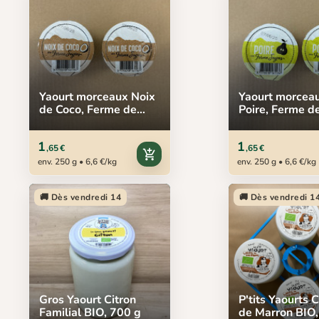
Yaourt morceaux Noix
Yaourt morcea
de Coco, Ferme de
Poire, Ferme d
Sayous, 2 x 125 g
Sayous, 2 x 12
1
1
,65 €
,65 €
add_shopping_cart
env. 250 g • 6,6 €/kg
env. 250 g • 6,6 €/kg
🚚 Dès vendredi 14
🚚 Dès vendredi 1
Gros Yaourt Citron
P'tits Yaourts
Familial BIO, 700 g
de Marron BIO,