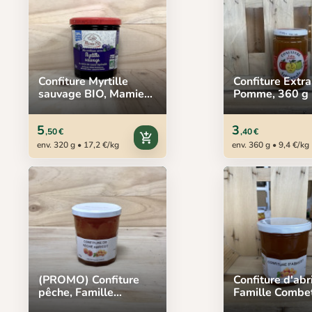
Confiture Myrtille
Confiture Extra
sauvage BIO, Mamie
Pomme, 360 g
Bio, 320 g
5
3
,50 €
,40 €
add_shopping_cart
env. 320 g • 17,2 €/kg
env. 360 g • 9,4 €/kg
(PROMO) Confiture
Confiture d'abr
pêche, Famille
Famille Combet
Combet, 370 g