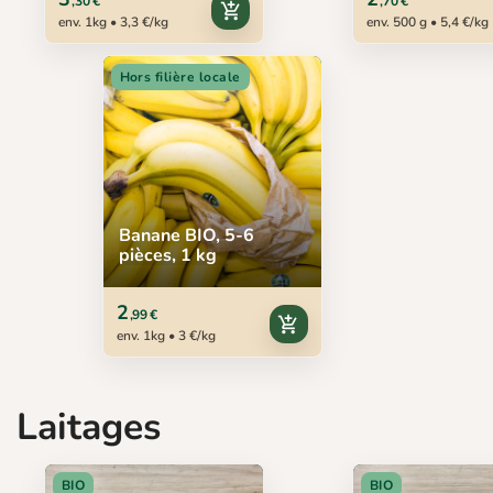
,30 €
,70 €
add_shopping_cart
env. 1kg • 3,3 €/kg
env. 500 g • 5,4 €/kg
Hors filière locale
Banane BIO, 5-6
pièces, 1 kg
2
,99 €
add_shopping_cart
env. 1kg • 3 €/kg
Laitages
BIO
BIO