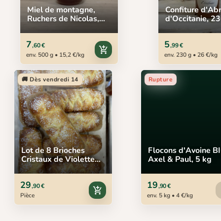
Miel de montagne,
Confiture d'Abr
Ruchers de Nicolas,
d'Occitanie, 2
500 g
7
5
,60 €
,99 €
add_shopping_cart
env. 500 g • 15,2 €/kg
env. 230 g • 26 €/kg
🚚 Dès vendredi 14
Rupture
Lot de 8 Brioches
Flocons d'Avoine BI
Cristaux de Violette
Axel & Paul, 5 kg
EXTRA, 8 x 250 g
29
19
,90 €
,90 €
add_shopping_cart
Pièce
env. 5 kg • 4 €/kg