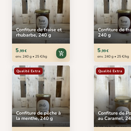
Confiture de fraise et
Confiture de fr
rhubarbe, 240 g
240 g
5
5
,99 €
,99 €
add_shopping_cart
env. 240 g • 25 €/kg
env. 240 g • 25 €/kg
Qualité Extra
Qualité Extra
Confiture de pêche à
Confiture de 
la menthe, 240 g
au Caramel, 24