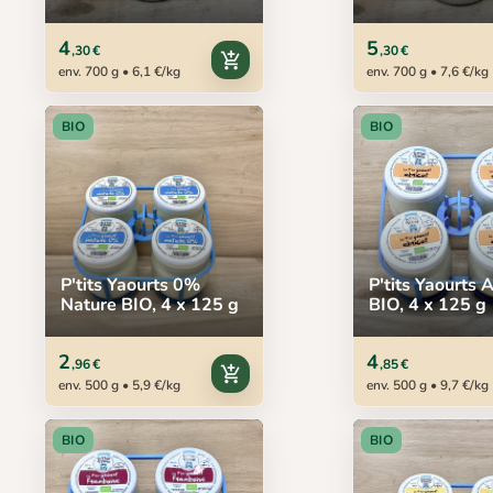
4
5
,30 €
,30 €
add_shopping_cart
env. 700 g • 6,1 €/kg
env. 700 g • 7,6 €/kg
BIO
BIO
P'tits Yaourts 0%
P'tits Yaourts 
Nature BIO, 4 x 125 g
BIO, 4 x 125 g
2
4
,96 €
,85 €
add_shopping_cart
env. 500 g • 5,9 €/kg
env. 500 g • 9,7 €/kg
BIO
BIO