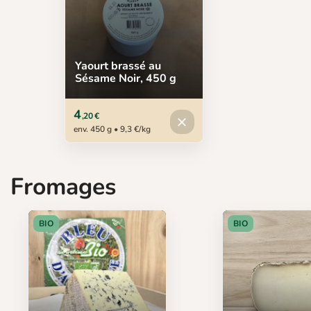
Yaourt brassé au
Sésame Noir, 450 g
4
,20 €
Produit indisponible
close
env. 450 g • 9,3 €/kg
Fromages
BIO
BIO