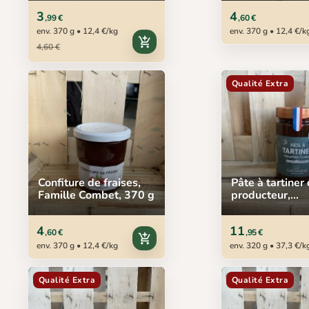
3
4
,99 €
,60 €
env. 370 g • 12,4 €/kg
env. 370 g • 12,4 €/k
add_shopping_cart
4,60 €
Qualité Extra
Confiture de fraises,
Pâte à tartiner
Famille Combet, 370 g
producteur,
Castaneas, 32
4
11
,60 €
,95 €
add_shopping_cart
env. 370 g • 12,4 €/kg
env. 320 g • 37,3 €/k
Qualité Extra
Qualité Extra