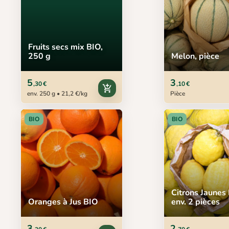
Fruits secs mix BIO,
250 g
Melon, pièce
5
3
,30 €
,10 €
add_shopping_cart
env. 250 g • 21,2 €/kg
Pièce
BIO
BIO
Citrons Jaunes 
Oranges à Jus BIO
env. 2 pièces
3
2