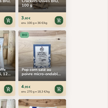
s BIO,
Crackers Olives BIO,
100 g
3
,60 €
add_shopping_cart
add_shopping_cart
env. 100 g • 36 €/kg
BIO
uffe
Pop corn salé au
i, 125
poivre micro-ondable,
3 x 90 g
4
,95 €
add_shopping_cart
add_shopping_cart
env. 270 g • 18,3 €/kg