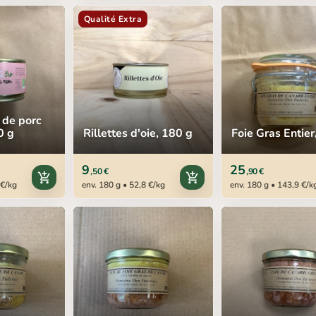
Qualité Extra
 de porc
0 g
Rillettes d'oie, 180 g
Foie Gras Entier
9
25
,50 €
,90 €
add_shopping_cart
add_shopping_cart
 €/kg
env. 180 g • 52,8 €/kg
env. 180 g • 143,9 €/k