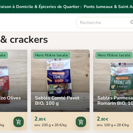
raison à Domicile & Épiceries de Quartier :
Ponts Jumeaux & Saint A
son à Domicile & Épiceries de Quartier:
Ponts Jumeaux & Sain
& crackers
cale
Hors filière locale
Hors filière locale
izo Olives
Sablés Comté Pavot
Sablés Parmes
BIO, 100 g
Romarin BIO, 1
2
2
,80 €
,80 €
add_shopping_cart
add_shopping_cart
/kg
env. 100 g • 28 €/kg
env. 100 g • 28 €/kg