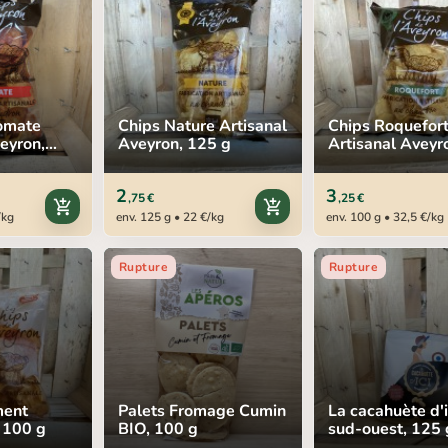
Tomate
Chips Nature Artisanal
Chips Roquefor
eyron,
Aveyron, 125 g
Artisanal Aveyr
100 g
2
3
,75 €
,25 €
add_shopping_cart
add_shopping_cart
/kg
env. 125 g • 22 €/kg
env. 100 g • 32,5 €/kg
Rupture
Rupture
ment
Palets Fromage Cumin
La cacahuète d'i
 100 g
BIO, 100 g
sud-ouest, 125 