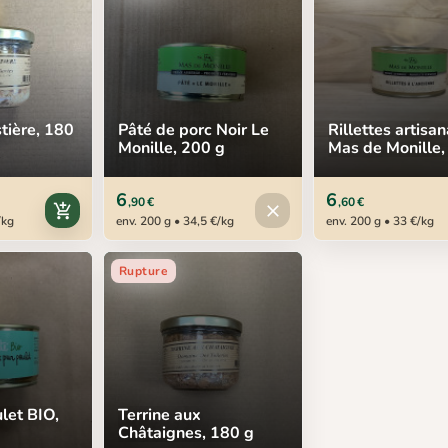
stière, 180
Pâté de porc Noir Le
Rillettes artisan
Monille, 200 g
Mas de Monille,
6
6
,90 €
,60 €
Produit indisponible
add_shopping_cart
close
/kg
env. 200 g • 34,5 €/kg
env. 200 g • 33 €/kg
Rupture
let BIO,
Terrine aux
Châtaignes, 180 g