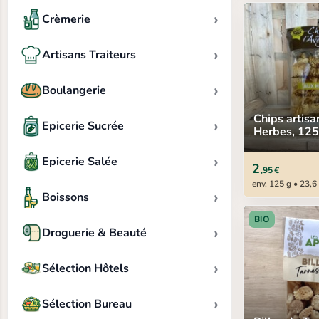
›
Crèmerie
›
Artisans Traiteurs
›
Boulangerie
Chips artisa
›
Epicerie Sucrée
Herbes, 125
›
Epicerie Salée
2
,95 €
env. 125 g • 23,6
›
Boissons
BIO
›
Droguerie & Beauté
›
Sélection Hôtels
›
Sélection Bureau