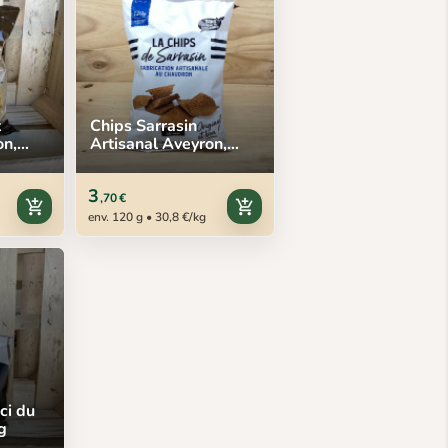
t
Chips Sarrasin
on,
Artisanal Aveyron,
120 g
3
,70 €
add_shopping_cart
add_shopping_cart
env. 120 g • 30,8 €/kg
ci du
g