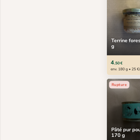
Terrine fore
g
4
,50 €
env. 180 g • 25 €
Rupture
Pâté pur pou
170 g