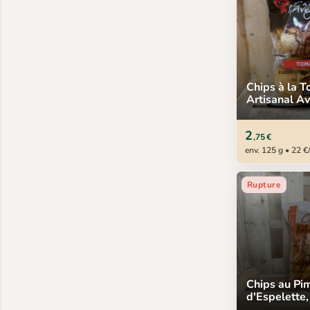
Chips à la 
Artisanal Av
125 g
2
,75 €
env. 125 g • 22 €
Rupture
Chips au Pi
d'Espelette,