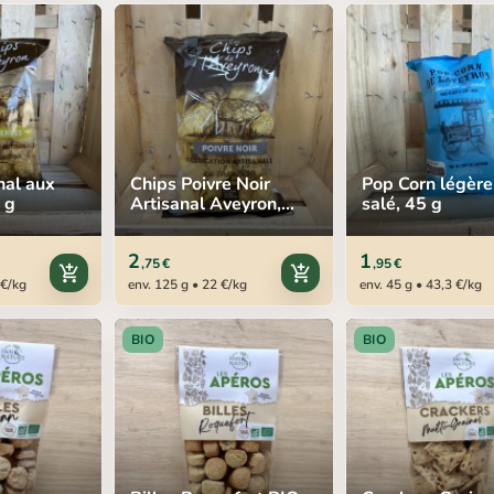
nal aux
Chips Poivre Noir
Pop Corn légèr
 g
Artisanal Aveyron,
salé, 45 g
125 g
2
1
,75 €
,95 €
add_shopping_cart
add_shopping_cart
 €/kg
env. 125 g • 22 €/kg
env. 45 g • 43,3 €/kg
BIO
BIO