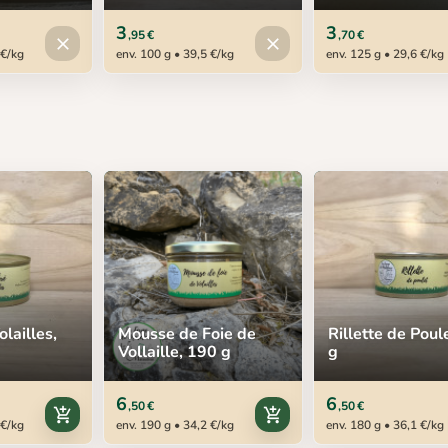
3
3
,95 €
,70 €
Produit indisponible
Produit indisponible
close
close
 €/kg
env. 100 g • 39,5 €/kg
env. 125 g • 29,6 €/kg
lailles,
Mousse de Foie de
Rillette de Poul
Vollaille, 190 g
g
6
6
,50 €
,50 €
add_shopping_cart
add_shopping_cart
 €/kg
env. 190 g • 34,2 €/kg
env. 180 g • 36,1 €/kg