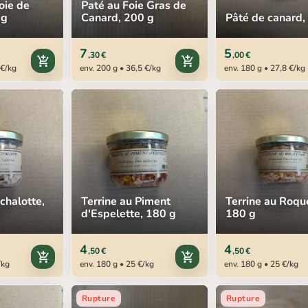
oie de
Paté au Foie Gras de
 g
Canard, 200 g
Pâté de canard,
7
5
,30 €
,00 €
add_shopping_cart
add_shopping_cart
 €/kg
env. 200 g • 36,5 €/kg
env. 180 g • 27,8 €/kg
Echalotte,
Terrine au Piment
Terrine au Roque
d'Espelette, 180 g
180 g
4
4
,50 €
,50 €
add_shopping_cart
add_shopping_cart
/kg
env. 180 g • 25 €/kg
env. 180 g • 25 €/kg
Rupture
Rupture