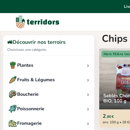
Liv
Livrai
Chips 
🚜
Découvrir nos terroirs
Choisissez une catégorie.
Hors filière lo
›
Plantes
›
Fruits & Légumes
›
Boucherie
Sablés Chor
BIO, 100 g
›
Poissonnerie
2
,80 €
›
env. 100 g • 28 €
Fromagerie