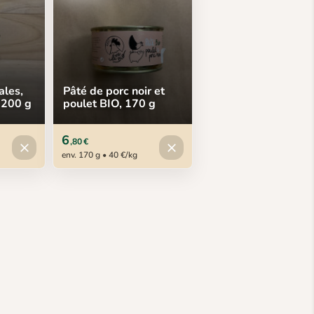
ales,
Pâté de porc noir et
 200 g
poulet BIO, 170 g
6
,80 €
Produit indisponible
Produit indisponible
close
close
env. 170 g • 40 €/kg