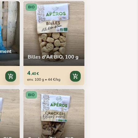
BIO
ement
Billes d'Ail BIO, 100 g
4
,40 €
add_shopping_cart
add_shopping_cart
env. 100 g • 44 €/kg
BIO