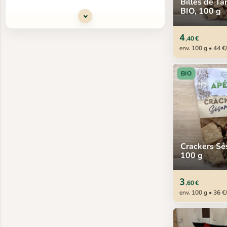
Billes de Ta
BIO, 100 g
⌄
4
,40 €
env. 100 g • 44 €
BIO
Crackers Sé
100 g
3
,60 €
env. 100 g • 36 €