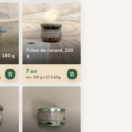
Friton de canard, 200
, 180 g
g
7
,50 €
add_shopping_cart
add_shopping_cart
g
env. 200 g • 37,5 €/kg