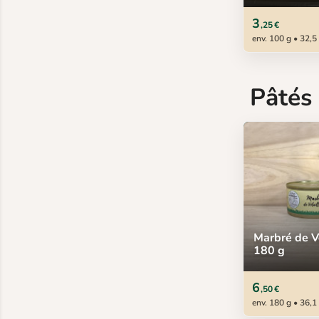
3
,25 €
env. 100 g • 32,5
Pâtés
Marbré de Vo
180 g
6
,50 €
env. 180 g • 36,1