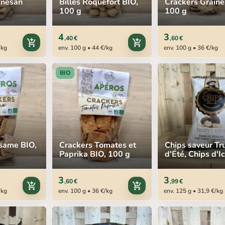
rnesan
Billes Roquefort BIO,
Crackers Graine
100 g
100 g
4
3
,40 €
,60 €
add_shopping_cart
add_shopping_cart
/kg
env. 100 g • 44 €/kg
env. 100 g • 36 €/kg
BIO
same BIO,
Crackers Tomates et
Chips saveur Tr
Paprika BIO, 100 g
d'Été, Chips d'Ic
g
3
3
,60 €
,99 €
add_shopping_cart
add_shopping_cart
/kg
env. 100 g • 36 €/kg
env. 125 g • 31,9 €/kg