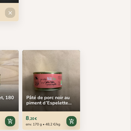
Produit indisponible
close
et, 180
Pâté de porc noir au
piment d’Espelette
BIO, 170 g
8
,20 €
add_shopping_cart
add_shopping_cart
env. 170 g • 48,2 €/kg