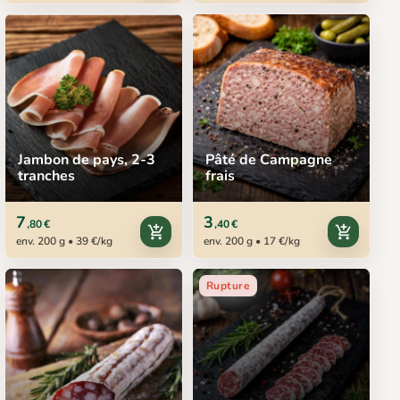
Jambon de pays, 2-3
Pâté de Campagne
tranches
frais
7
3
,80 €
,40 €
add_shopping_cart
add_shopping_cart
env. 200 g • 39 €/kg
env. 200 g • 17 €/kg
Rupture