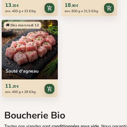
13
18
,20 €
,90 €
add_shopping_cart
add_shopping_cart
env. 400 g • 33 €/kg
env. 600 g • 31,5 €/kg
🚚 Dès mercredi 12
Sauté d'agneau
11
,20 €
add_shopping_cart
env. 400 g • 28 €/kg
Boucherie Bio
Toutes nos viandes sont
conditionnées sous vide.
Nous garanti