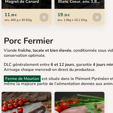
Magret de Canard
Blanc Coeur, env. 1,8-
2,1 kg
11
19
,99 €
,25 €
Produit indisponible
Produit in
close
close
env. 400 g • 30 €/kg
env. 1,9kg • 10,1 €/kg
Porc Fermier
Viande
fraîche, locale et bien élevée
, conditionnée sous vi
conservation optimale.
DLC généralement entre
6 et 12 jours
, garantie
4 jours m
Arrivage chaque mercredi en direct du producteur.
Ferme de Mourlon
est située dans le Piémont Pyrénéen et 
même la majeure partie de l’alimentation donnée aux anim