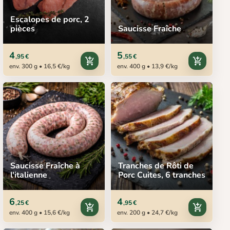
Escalopes de porc, 2
pièces
Saucisse Fraîche
4
5
,95 €
,55 €
add_shopping_cart
add_shopping_cart
env. 300 g • 16,5 €/kg
env. 400 g • 13,9 €/kg
Saucisse Fraîche à
Tranches de Rôti de
l'italienne
Porc Cuites, 6 tranches
6
4
,25 €
,95 €
add_shopping_cart
add_shopping_cart
env. 400 g • 15,6 €/kg
env. 200 g • 24,7 €/kg