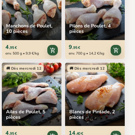
Manchons de Poulet,
Pilons de Poulet, 4
10 pièces
pièces
4
9
,95 €
,95 €
add_shopping_cart
add_shopping_cart
env. 500 g • 9,9 €/kg
env. 700 g • 14,2 €/kg
🚚 Dès mercredi 12
🚚 Dès mercredi 12
Ailes de Poulet, 5
Blancs de Pintade, 2
pièces
pièces
4
14
,95 €
,40 €