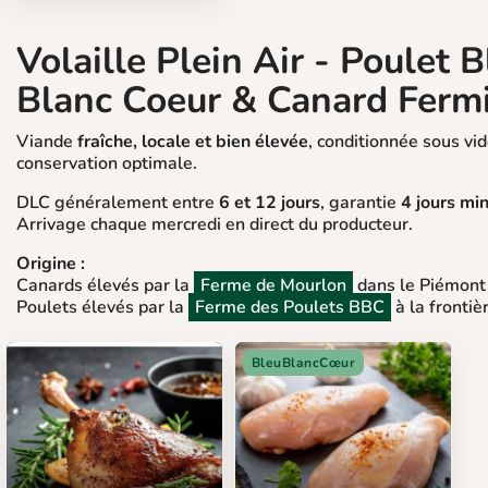
Volaille Plein Air - Poulet 
Blanc Coeur & Canard Ferm
Viande
fraîche, locale et bien élevée
, conditionnée sous vi
conservation optimale.
DLC généralement entre
6 et 12 jours
, garantie
4 jours m
Arrivage chaque mercredi en direct du producteur.
Origine :
Canards élevés par la
Ferme de Mourlon
dans le Piémont
Poulets élevés par la
Ferme des Poulets BBC
à la frontiè
BleuBlancCœur