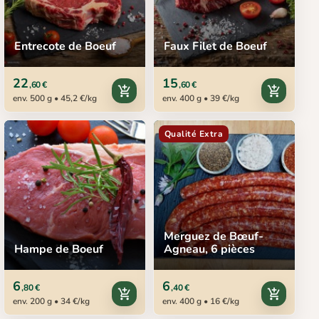
Entrecote de Boeuf
Faux Filet de Boeuf
22
15
,60 €
,60 €
add_shopping_cart
add_shopping_cart
env. 500 g • 45,2 €/kg
env. 400 g • 39 €/kg
Qualité Extra
Merguez de Bœuf-
Hampe de Boeuf
Agneau, 6 pièces
6
6
,80 €
,40 €
add_shopping_cart
add_shopping_cart
env. 200 g • 34 €/kg
env. 400 g • 16 €/kg