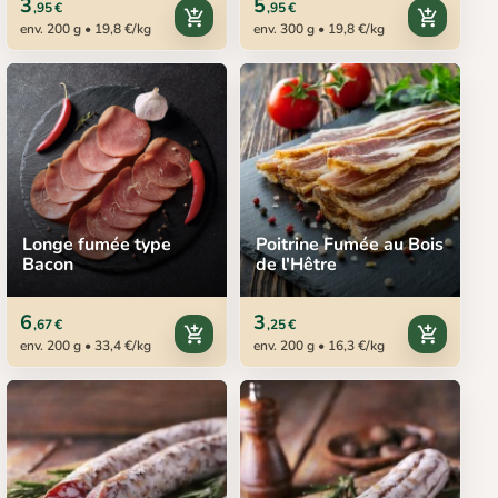
3
5
,95 €
,95 €
add_shopping_cart
add_shopping_cart
env. 200 g • 19,8 €/kg
env. 300 g • 19,8 €/kg
Longe fumée type
Poitrine Fumée au Bois
Bacon
de l'Hêtre
6
3
,67 €
,25 €
add_shopping_cart
add_shopping_cart
env. 200 g • 33,4 €/kg
env. 200 g • 16,3 €/kg