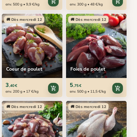
add_shopping_cart
add_shopping_cart
env. 500 g • 9,9 €/kg
env. 300 g • 48 €/kg
🚚 Dès mercredi 12
🚚 Dès mercredi 12
Coeur de poulet
Foies de poulet
3
5
,40 €
,75 €
add_shopping_cart
add_shopping_cart
env. 200 g • 17 €/kg
env. 500 g • 11,5 €/kg
🚚 Dès mercredi 12
🚚 Dès mercredi 12