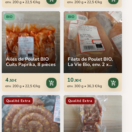
env. 200 g • 22,5 €/kg
env. 200 g • 22,5 €/kg
BIO
BIO
Ailes de Poulet BIO
Filets de Poulet BIO,
Cuits Paprika, 8 pièces
La Vie Bio, env. 2 x
150 g
4
10
,50 €
,90 €
add_shopping_cart
add_shopping_cart
env. 200 g • 22,5 €/kg
env. 300 g • 36,3 €/kg
Qualité Extra
Qualité Extra