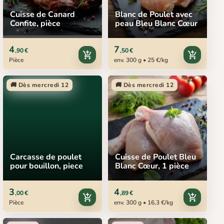
Cuisse de Canard
Blanc de Poulet avec
Confite, pièce
peau Bleu Blanc Cœur
4
7
,90 €
,50 €
add_shopping_cart
add_shopping_cart
Pièce
env. 300 g • 25 €/kg
🚚 Dès mercredi 12
🚚 Dès mercredi 12
Carcasse de poulet
Cuisse de Poulet Bleu
pour bouillon, piece
Blanc Cœur, 1 pièce
3
4
,00 €
,89 €
add_shopping_cart
add_shopping_cart
Pièce
env. 300 g • 16,3 €/kg