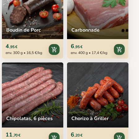
Boudin de Porc
Carbonnade
4
6
,95 €
,95 €
add_shopping_cart
add_shopping_cart
env. 300 g • 16,5 €/kg
env. 400 g • 17,4 €/kg
Chipolatas, 6 pièces
Chorizo à Griller
11
6
,70 €
,20 €
add_shopping_cart
add_shopping_cart