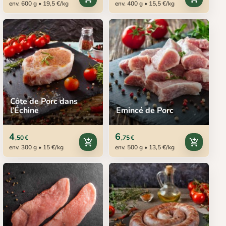
env. 600 g • 19,5 €/kg
env. 400 g • 15,5 €/kg
Côte de Porc dans
l’Échine
Emincé de Porc
4
6
,50 €
,75 €
add_shopping_cart
add_shopping_cart
env. 300 g • 15 €/kg
env. 500 g • 13,5 €/kg