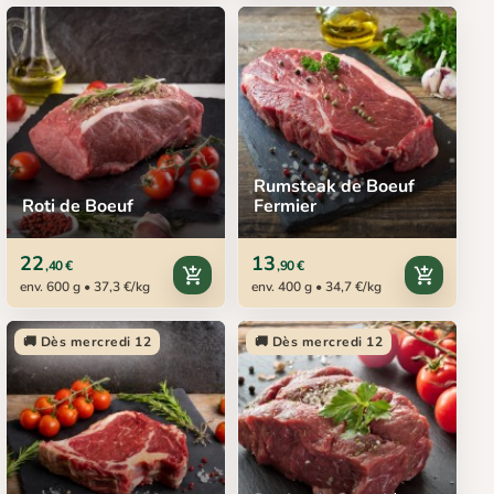
Rumsteak de Boeuf
Roti de Boeuf
Fermier
22
13
,40 €
,90 €
add_shopping_cart
add_shopping_cart
env. 600 g • 37,3 €/kg
env. 400 g • 34,7 €/kg
🚚 Dès mercredi 12
🚚 Dès mercredi 12