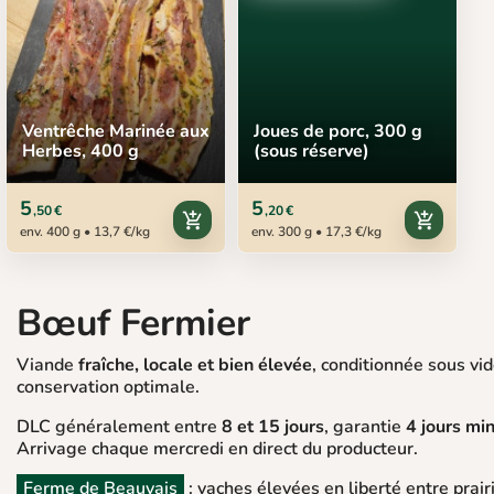
Ventrêche Marinée aux
Joues de porc, 300 g
Herbes, 400 g
(sous réserve)
5
5
,50 €
,20 €
add_shopping_cart
add_shopping_cart
env. 400 g • 13,7 €/kg
env. 300 g • 17,3 €/kg
Bœuf Fermier
Viande
fraîche, locale et bien élevée
, conditionnée sous vi
conservation optimale.
DLC généralement entre
8 et 15 jours
, garantie
4 jours m
Arrivage chaque mercredi en direct du producteur.
Ferme de Beauvais
: vaches élevées en liberté entre prairi