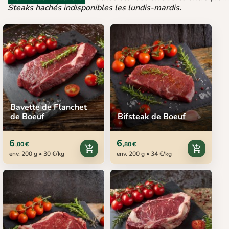
Steaks hachés indisponibles les lundis-mardis.
Bavette de Flanchet
de Boeuf
Bifsteak de Boeuf
6
6
,00 €
,80 €
add_shopping_cart
add_shopping_cart
env. 200 g • 30 €/kg
env. 200 g • 34 €/kg