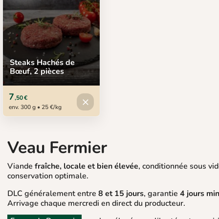
Steaks Hachés de
Bœuf, 2 pièces
7
,50 €
Produit indisponible
close
env. 300 g • 25 €/kg
Veau Fermier
Viande
fraîche, locale et bien élevée
, conditionnée sous vi
conservation optimale.
DLC généralement entre
8 et 15 jours
, garantie
4 jours m
Arrivage chaque mercredi en direct du producteur.