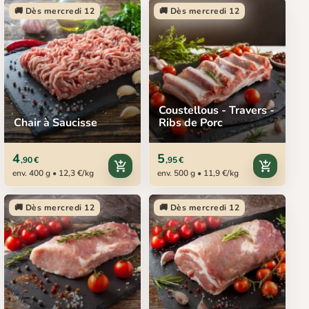
🚚 Dès mercredi 12
🚚 Dès mercredi 12
Coustellous - Travers -
Chair à Saucisse
Ribs de Porc
4
5
,90 €
,95 €
add_shopping_cart
add_shopping_cart
env. 400 g • 12,3 €/kg
env. 500 g • 11,9 €/kg
🚚 Dès mercredi 12
🚚 Dès mercredi 12