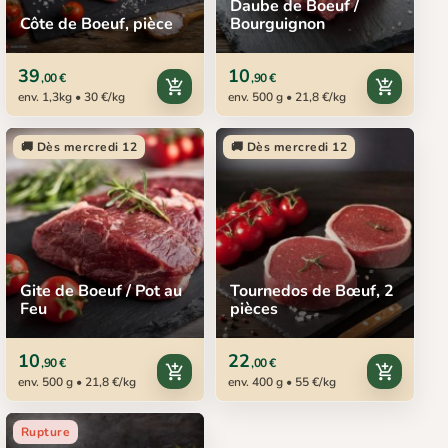
Daube de Boeuf /
Côte de Boeuf, pièce
Bourguignon
39
10
,00 €
,90 €
add_shopping_cart
add_shopping_cart
env. 1,3kg • 30 €/kg
env. 500 g • 21,8 €/kg
🚚 Dès mercredi 12
🚚 Dès mercredi 12
Gite de Boeuf / Pot au
Tournedos de Bœuf, 2
Feu
pièces
10
22
,90 €
,00 €
add_shopping_cart
add_shopping_cart
env. 500 g • 21,8 €/kg
env. 400 g • 55 €/kg
Rupture