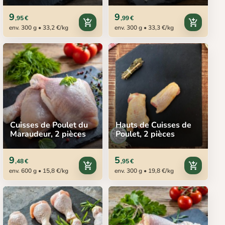
9
9
,95 €
,99 €
add_shopping_cart
add_shopping_cart
env. 300 g • 33,2 €/kg
env. 300 g • 33,3 €/kg
Cuisses de Poulet du
Hauts de Cuisses de
Maraudeur, 2 pièces
Poulet, 2 pièces
9
5
,48 €
,95 €
add_shopping_cart
add_shopping_cart
env. 600 g • 15,8 €/kg
env. 300 g • 19,8 €/kg