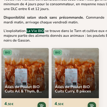
minimum de 4 jours pour le consommateur, en moyenne nous l
une DLC entre 6 et 12 jours.
Disponibilité selon stock sans précommande.
Commande p
mardi matin, arrivage chaque vendredi matin.
L'exploitation
La Vie BIO
se trouve dans le Tarn et cultive eux
majeure partie des aliments donnés aux animaux : les poulets B
noirs de Gascon.
BIO
BIO
Ailes de Poulet BIO
Ailes de Poulet BIO
Cuits Ail & Thym, 8
Cuits Curry, 8 pièces
pièces
4
4
,50 €
,50 €
add_shopping_cart
add_shopping_cart