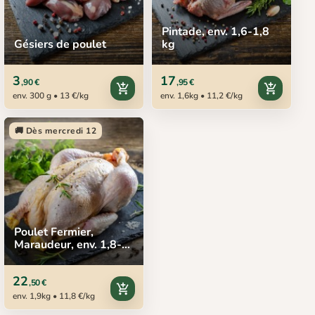
Pintade, env. 1,6-1,8
Gésiers de poulet
kg
3
17
,90 €
,95 €
add_shopping_cart
add_shopping_cart
env. 300 g • 13 €/kg
env. 1,6kg • 11,2 €/kg
🚚 Dès mercredi 12
Poulet Fermier,
Maraudeur, env. 1,8-
2,1 kg
22
,50 €
add_shopping_cart
env. 1,9kg • 11,8 €/kg