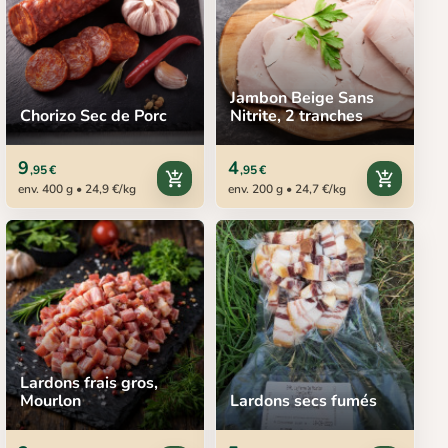
Jambon Beige Sans
Chorizo Sec de Porc
Nitrite, 2 tranches
9
4
,95 €
,95 €
add_shopping_cart
add_shopping_cart
env. 400 g • 24,9 €/kg
env. 200 g • 24,7 €/kg
Lardons frais gros,
Mourlon
Lardons secs fumés