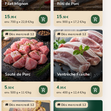
Filet Mignon
Rôti de Porc
15
15
,95 €
,50 €
add_shopping_cart
add_shopping_cart
env. 700 g • 22,8 €/kg
env. 900 g • 17,2 €/kg
🚚 Dès mercredi 12
🚚 Dès mercredi 12
Sauté de Porc
Ventrèche Fraîche
5
4
,50 €
,95 €
add_shopping_cart
add_shopping_cart
env. 500 g • 11 €/kg
env. 400 g • 12,4 €/kg
🚚 Dès mercredi 12
🚚 Dès mercredi 12