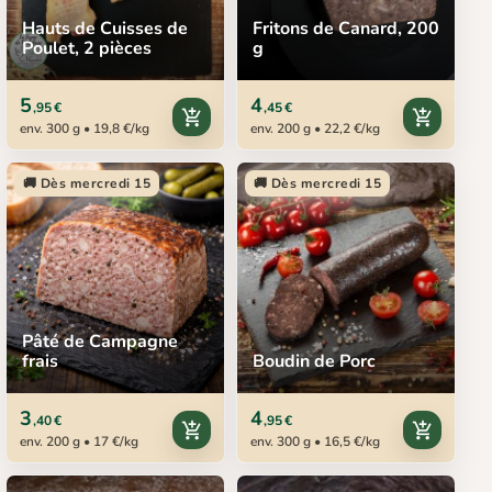
Hauts de Cuisses de
Fritons de Canard, 200
Poulet, 2 pièces
g
5
4
,95 €
,45 €
add_shopping_cart
add_shopping_cart
env. 300 g • 19,8 €/kg
env. 200 g • 22,2 €/kg
🚚 Dès mercredi 15
🚚 Dès mercredi 15
Pâté de Campagne
frais
Boudin de Porc
3
4
,40 €
,95 €
add_shopping_cart
add_shopping_cart
env. 200 g • 17 €/kg
env. 300 g • 16,5 €/kg