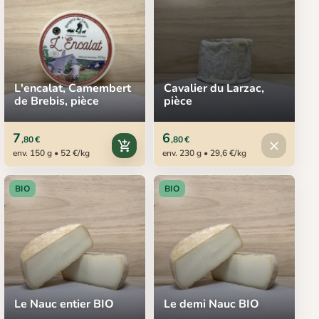
L'encalat, Camembert
Cavalier du Larzac,
de Brebis, pièce
pièce
7
6
,80 €
,80 €
Produit in
add_shopping_cart
close
env. 150 g • 52 €/kg
env. 230 g • 29,6 €/kg
BIO
BIO
Le Nauc entier BIO
Le demi Nauc BIO