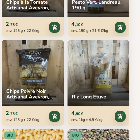
Chips à la Tomate
Pesto Vert, Landreau,
Artisanal Aveyron,
190 g
125 g
2
4
,75 €
,10 €
add_shopping_cart
add_shopping_cart
env. 125 g • 22 €/kg
env. 190 g • 21,6 €/kg
Chips Poivre Noir
Artisanal Aveyron,
Riz Long Étuvé
125 g
2
4
,75 €
,90 €
add_shopping_cart
add_shopping_cart
env. 125 g • 22 €/kg
env. 1kg • 4,9 €/kg
BIO
BIO