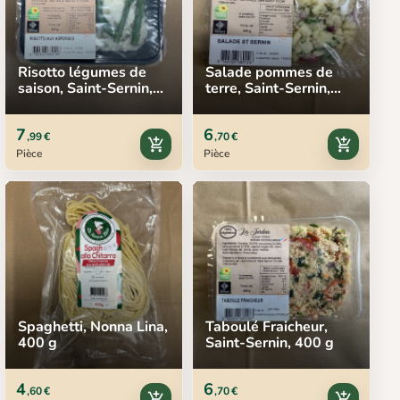
Risotto légumes de
Salade pommes de
saison, Saint-Sernin,
terre, Saint-Sernin,
450 g
450 g
7
6
,99 €
,70 €
add_shopping_cart
add_shopping_cart
Pièce
Pièce
Spaghetti, Nonna Lina,
Taboulé Fraicheur,
400 g
Saint-Sernin, 400 g
4
6
,60 €
,70 €
add_shopping_cart
add_shopping_cart