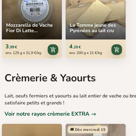
Mozzarella de Vache
La Tomme jeune des
Fior Di Latte
Pyrénées au lait cru
Toulousaine, 125 g
3
4
,99 €
,20 €
add_shopping_cart
add_shopping_cart
env. 125 g • 31,9 €/kg
env. 200 g • 21 €/kg
Crèmerie & Yaourts
Lait, oeufs fermiers et yaourts au lait entier de vache ou br
satisfaire petits et grands !
Voir notre rayon crèmerie EXTRA →
🚚 Dès mercredi 15