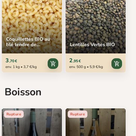
Coquillettes BIO au
blé tendre de
Lentilles Vertes BIO
Toulouse intramuros, 1
kg
3
2
,70 €
,95 €
add_shopping_cart
add_shopping_cart
env. 1 kg • 3,7 €/kg
env. 500 g • 5,9 €/kg
Boisson
Rupture
Rupture