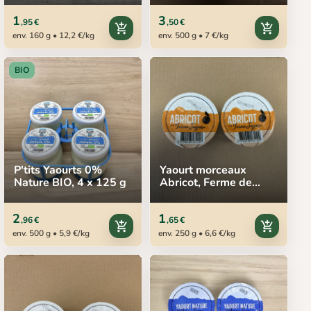
1
3
,95 €
,50 €
add_shopping_cart
add_shopping_cart
env. 160 g • 12,2 €/kg
env. 500 g • 7 €/kg
BIO
P'tits Yaourts 0%
Yaourt morceaux
Nature BIO, 4 x 125 g
Abricot, Ferme de
Sayous, 2 x 125 g
2
1
,96 €
,65 €
add_shopping_cart
add_shopping_cart
env. 500 g • 5,9 €/kg
env. 250 g • 6,6 €/kg