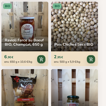
BIO
BIO
Ravioli Farce au Boeuf
BIO, Champlat, 650 g
Pois Chiches Secs BIO
6
2
,90 €
,95 €
add_shopping_cart
add_shopping_cart
env. 650 g • 10,6 €/kg
env. 500 g • 5,9 €/kg