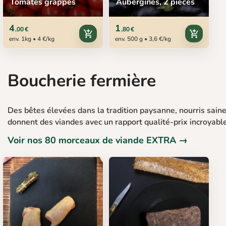
Tomates grappes
Aubergines, 2 pièces
4
1
,00 €
,80 €
add_shopping_cart
add_shopping_cart
env. 1kg • 4 €/kg
env. 500 g • 3,6 €/kg
Boucherie fermière
Des bêtes élevées dans la tradition paysanne, nourris sai
donnent des viandes avec un rapport qualité-prix incroyable
Voir nos 80 morceaux de viande EXTRA →