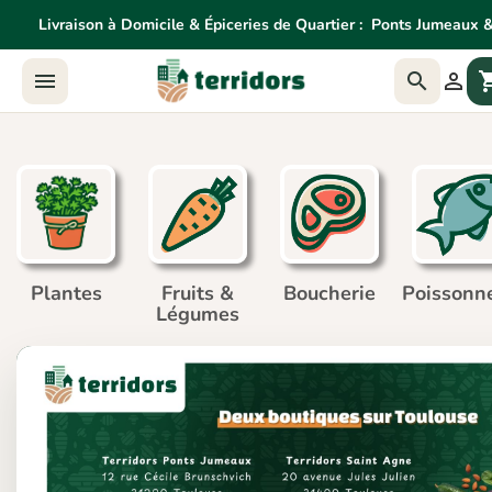
Livraison à Domicile & Épiceries de Quartier :
Ponts Jumeaux &
Livraison à Domicile & Épiceries de Quartier:
Ponts Jume



shoppin
Agne
Plantes
Fruits &
Boucherie
Poissonne
Légumes