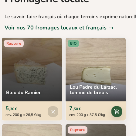
Le savoir-faire français où chaque terroir s'exprime naturel
Voir nos 70 fromages locaux et français →
Rupture
BIO
Lou Padre du Larzac,
Bleu du Ramier
tomme de brebis
5
7
,30 €
,50 €
Produit indisponible
close
add_shopping_cart
env. 200 g • 26,5 €/kg
env. 200 g • 37,5 €/kg
Rupture