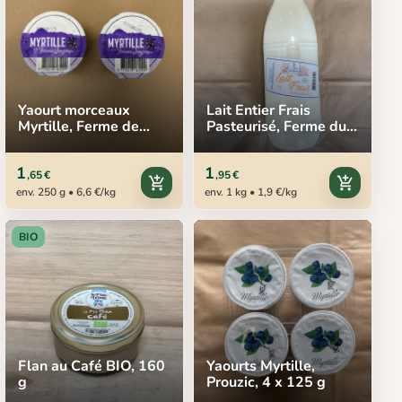
Yaourt morceaux
Lait Entier Frais
Myrtille, Ferme de
Pasteurisé, Ferme du
Sayous, 2 x 125 g
Ramier, 1 L
1
1
,65 €
,95 €
add_shopping_cart
add_shopping_cart
env. 250 g • 6,6 €/kg
env. 1 kg • 1,9 €/kg
BIO
Flan au Café BIO, 160
Yaourts Myrtille,
g
Prouzic, 4 x 125 g