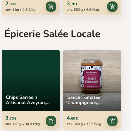
2
3
,50 €
,70 €
add_shopping_cart
add_shopping_cart
env. 1 kg • 2,5 €/kg
env. 560 g • 6,6 €/kg
Épicerie Salée Locale
Chips Sarrasin
Sauce Tomates
Artisanal Aveyron,
Champignons,
120 g
bocalenvers, 340 g
3
4
,70 €
,60 €
add_shopping_cart
add_shopping_cart
env. 120 g • 30,8 €/kg
env. 340 g • 13,5 €/kg