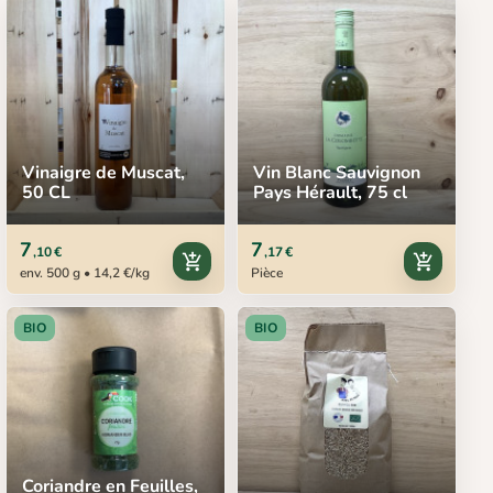
Vinaigre de Muscat,
Vin Blanc Sauvignon
50 CL
Pays Hérault, 75 cl
7
7
,10 €
,17 €
add_shopping_cart
add_shopping_cart
env. 500 g • 14,2 €/kg
Pièce
BIO
BIO
Coriandre en Feuilles,