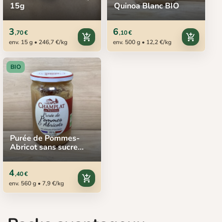
15g
Quinoa Blanc BIO
3
6
,70 €
,10 €
add_shopping_cart
add_shopping_cart
env. 15 g • 246,7 €/kg
env. 500 g • 12,2 €/kg
BIO
Purée de Pommes-
Abricot sans sucre
BIO, Champlat, 630 g
4
,40 €
add_shopping_cart
env. 560 g • 7,9 €/kg