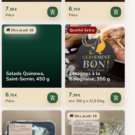
7
6
,99 €
,70 €
add_shopping_cart
add_shopping_cart
Pièce
Pièce
🚚 Dès jeudi 16
Qualité Extra
Salade Quinowa,
Lasagnes à la
Saint-Sernin, 450 g
Bolognaise, 350 g
6
7
,70 €
,99 €
add_shopping_cart
add_shopping_cart
Pièce
env. 350 g • 22,8 €/kg
🚚 Dès jeudi 16