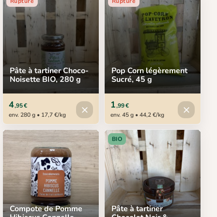
Rupture
Rupture
Pâte à tartiner Choco-
Pop Corn légèrement
Noisette BIO, 280 g
Sucré, 45 g
4
1
,95 €
,99 €
Produit indisponible
Produit in
close
close
env. 280 g • 17,7 €/kg
env. 45 g • 44,2 €/kg
BIO
Compote de Pomme
Pâte à tartiner