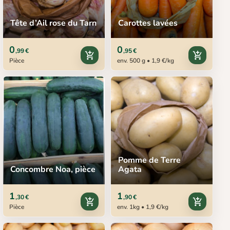
Tête d’Ail rose du Tarn
Carottes lavées
0
0
,99 €
,95 €
add_shopping_cart
add_shopping_cart
Pièce
env. 500 g • 1,9 €/kg
Pomme de Terre
Concombre Noa, pièce
Agata
1
1
,30 €
,90 €
add_shopping_cart
add_shopping_cart
Pièce
env. 1kg • 1,9 €/kg