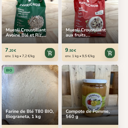
Muesli Croustillant
Muesli Croustillant
Avoine Blé et Riz,
aux fruits,
FAVRICHON, 1 kg
FAVRICHON, 1 kg
7
9
,20 €
,50 €
add_shopping_cart
add_shopping_cart
env. 1 kg • 7,2 €/kg
env. 1 kg • 9,5 €/kg
BIO
Farine de Blé T80 BIO,
Compote de Pomme,
Biograneta, 1 kg
560 g