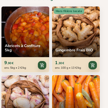
Hors filière locale
Abricots à Confiture
5kg
Gingembre Frais BIO
9
1
,90 €
,30 €
add_shopping_cart
add_shopping_cart
env. 5kg • 2 €/kg
env. 100 g • 13 €/kg