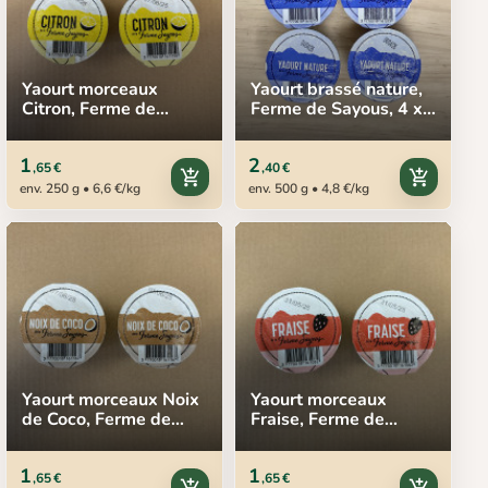
Yaourt morceaux
Yaourt brassé nature,
Citron, Ferme de
Ferme de Sayous, 4 x
Sayous, 2 x 125 g
125 g
1
2
,65 €
,40 €
add_shopping_cart
add_shopping_cart
env. 250 g • 6,6 €/kg
env. 500 g • 4,8 €/kg
Yaourt morceaux Noix
Yaourt morceaux
de Coco, Ferme de
Fraise, Ferme de
Sayous, 2 x 125 g
Sayous, 2 x 125 g
1
1
,65 €
,65 €
add_shopping_cart
add_shopping_cart