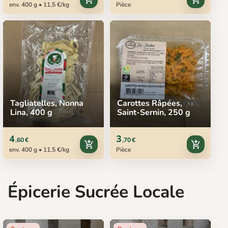
env. 400 g • 11,5 €/kg
Pièce
Tagliatelles, Nonna
Carottes Râpées,
Lina, 400 g
Saint-Sernin, 250 g
4
3
,60 €
,70 €
add_shopping_cart
add_shopping_cart
env. 400 g • 11,5 €/kg
Pièce
Épicerie Sucrée Locale