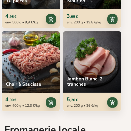
10 pièces
Mourlon
4
3
,95 €
,95 €
add_shopping_cart
add_shopping_cart
env. 500 g • 9,9 €/kg
env. 200 g • 19,8 €/kg
Jambon Blanc, 2
Chair à Saucisse
tranches
4
5
,90 €
,20 €
add_shopping_cart
add_shopping_cart
env. 400 g • 12,3 €/kg
env. 200 g • 26 €/kg
Fromagerie locale