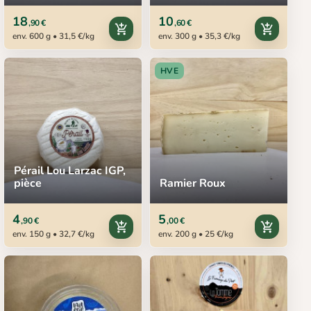
18
10
,90 €
,60 €
add_shopping_cart
add_shopping_cart
env. 600 g • 31,5 €/kg
env. 300 g • 35,3 €/kg
HVE
Pérail Lou Larzac IGP,
pièce
Ramier Roux
4
5
,90 €
,00 €
add_shopping_cart
add_shopping_cart
env. 150 g • 32,7 €/kg
env. 200 g • 25 €/kg