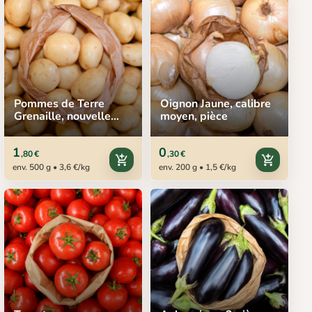
Pommes de Terre
Oignon Jaune, calibre
Grenaille, nouvelle
moyen, pièce
récolte
1
0
,80 €
,30 €
add_shopping_cart
add_shopping_cart
env. 500 g • 3,6 €/kg
env. 200 g • 1,5 €/kg