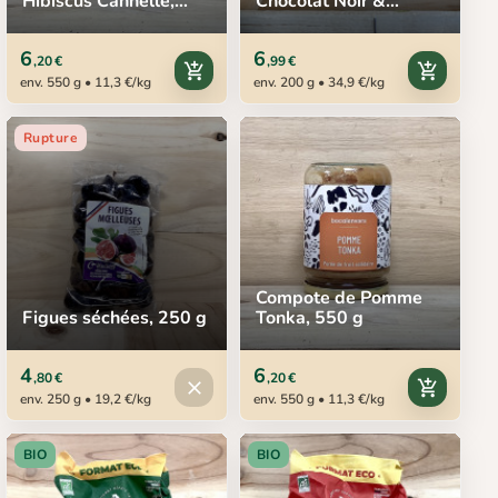
Hibiscus Cannelle,
Chocolat Noir &
550 g
Noisettes BIO, Bovetti,
200 g
6
6
,20 €
,99 €
add_shopping_cart
add_shopping_cart
env. 550 g • 11,3 €/kg
env. 200 g • 34,9 €/kg
Rupture
Compote de Pomme
Figues séchées, 250 g
Tonka, 550 g
4
6
,80 €
,20 €
Produit indisponible
close
add_shopping_cart
env. 250 g • 19,2 €/kg
env. 550 g • 11,3 €/kg
BIO
BIO