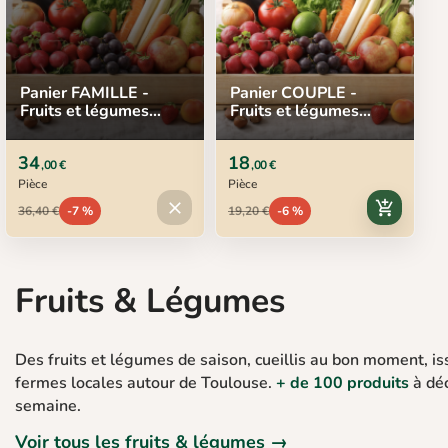
Panier FAMILLE -
Panier COUPLE -
Fruits et légumes
Fruits et légumes
locaux
locaux
34
18
,00 €
,00 €
Pièce
Pièce
Produit indisponible
close
add_shopping_cart
36,40 €
-7 %
19,20 €
-6 %
Fruits & Légumes
Des fruits et légumes de saison, cueillis au bon moment, is
fermes locales autour de Toulouse.
+ de 100 produits
à déc
semaine.
Voir tous les fruits & légumes →