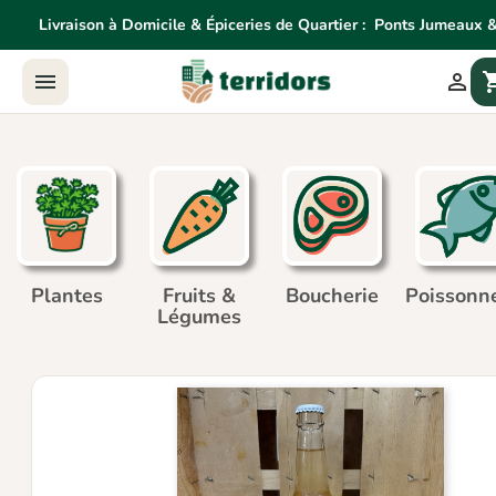
Livraison à Domicile & Épiceries de Quartier :
Ponts Jumeaux &
Livraison à Domicile & Épiceries de Quartier:
Ponts Jume


shoppin
Agne
Plantes
Fruits &
Boucherie
Poissonne
Légumes