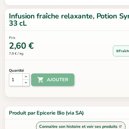
Infusion fraîche relaxante, Potion S
33 cL
Prix
2,60 €
Fraîch
7,9 € / kg
Quantité

AJOUTER
Produit par Epicerie Bio (via SA)
Connaitre son histoire et voir ses produits