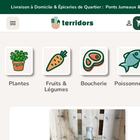
Livraison à Domicile & Épiceries de Quartier :
Ponts Jumeaux &
Livraison à Domicile & Épiceries de Quartier:
Ponts Jume


shoppin
Agne
Plantes
Fruits &
Boucherie
Poissonne
Légumes