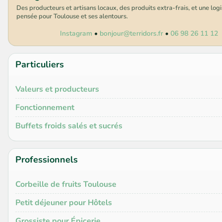
Des producteurs et artisans locaux, des produits extra-frais, et une log
pensée pour Toulouse et ses alentours.
Instagram
•
bonjour@terridors.fr
•
06 98 26 11 12
Particuliers
Valeurs et producteurs
Fonctionnement
Buffets froids salés et sucrés
Professionnels
Corbeille de fruits Toulouse
Petit déjeuner pour Hôtels
Grossiste pour Épicerie