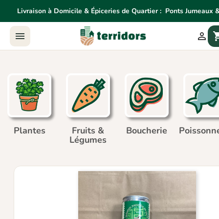
Livraison à Domicile & Épiceries de Quartier :
Ponts Jumeaux &
Livraison à Domicile & Épiceries de Quartier:
Ponts Jume


shoppin
Agne
Plantes
Fruits &
Boucherie
Poissonne
Légumes