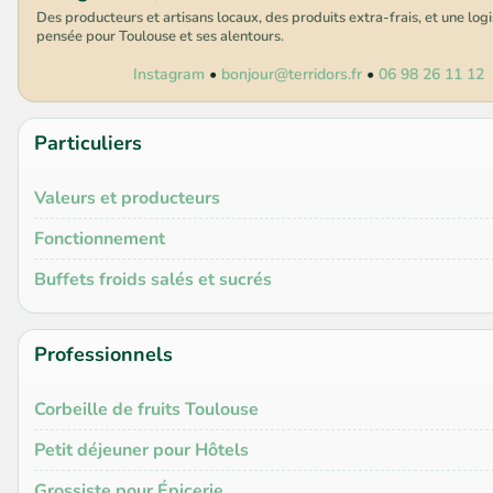
Des producteurs et artisans locaux, des produits extra-frais, et une log
pensée pour Toulouse et ses alentours.
Instagram
•
bonjour@terridors.fr
•
06 98 26 11 12
Particuliers
Valeurs et producteurs
Fonctionnement
Buffets froids salés et sucrés
Professionnels
Corbeille de fruits Toulouse
Petit déjeuner pour Hôtels
Grossiste pour Épicerie