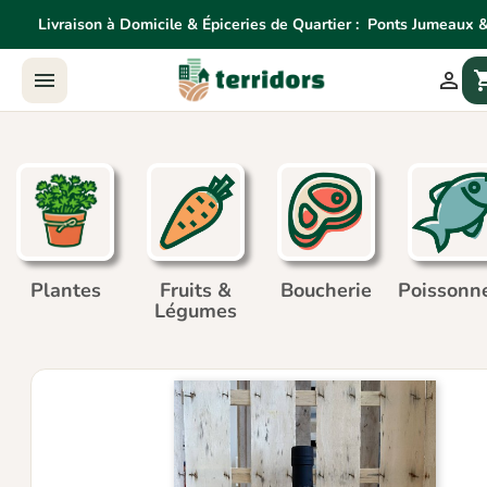
Livraison à Domicile & Épiceries de Quartier :
Ponts Jumeaux &
Livraison à Domicile & Épiceries de Quartier:
Ponts Jume


shoppin
Agne
Plantes
Fruits &
Boucherie
Poissonne
Légumes