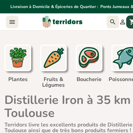
Livraison à Domicile & Épiceries de Quartier :
Ponts Jumeaux &
Livraison à Domicile & Épiceries de Quartier:
Ponts Jume



shoppin
Agne
Plantes
Fruits &
Boucherie
Poissonne
Légumes
Distillerie Iron à 35 km
Toulouse
Terridors livre les excellents produits de Distillerie
Toulouse ainsi que de très bons produits fermiers !