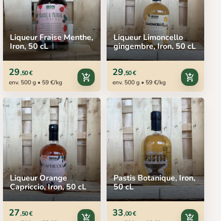
Liqueur Fraise Menthe,
Liqueur Limoncello
Iron, 50 cL
gingembre, Iron, 50 cL
29
29
,50 €
,50 €
add_shopping_cart
add_shopping_cart
env. 500 g • 59 €/kg
env. 500 g • 59 €/kg
Liqueur Orange
Pastis Botanique, Iron,
Capriccio, Iron, 50 cL
50 cL
27
33
,50 €
,00 €
add_shopping_cart
add_shopping_cart