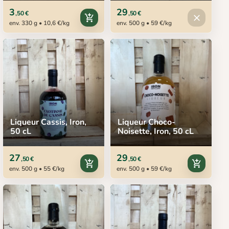
3
29
,50 €
,50 €
Produit in
add_shopping_cart
close
env. 330 g • 10,6 €/kg
env. 500 g • 59 €/kg
Liqueur Cassis, Iron,
Liqueur Choco-
50 cL
Noisette, Iron, 50 cL
27
29
,50 €
,50 €
add_shopping_cart
add_shopping_cart
env. 500 g • 55 €/kg
env. 500 g • 59 €/kg