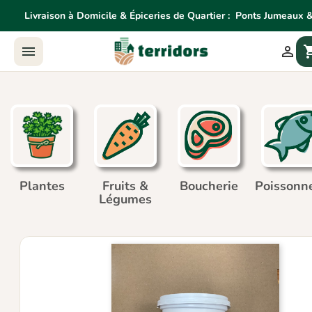
Livraison à Domicile & Épiceries de Quartier :
Ponts Jumeaux &
Livraison à Domicile & Épiceries de Quartier:
Ponts Jume


shoppin
Agne
Plantes
Fruits &
Boucherie
Poissonne
Légumes