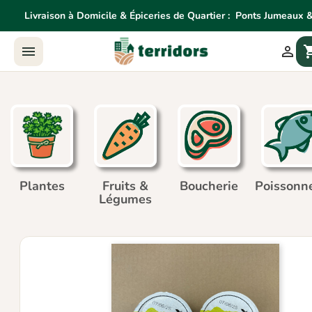
Livraison à Domicile & Épiceries de Quartier :
Ponts Jumeaux &
Livraison à Domicile & Épiceries de Quartier:
Ponts Jume


shoppin
Agne
Plantes
Fruits &
Boucherie
Poissonne
Légumes