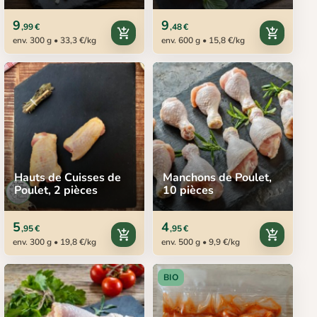
9
9
,99 €
,48 €
add_shopping_cart
add_shopping_cart
env. 300 g • 33,3 €/kg
env. 600 g • 15,8 €/kg
Hauts de Cuisses de
Manchons de Poulet,
Poulet, 2 pièces
10 pièces
5
4
,95 €
,95 €
add_shopping_cart
add_shopping_cart
env. 300 g • 19,8 €/kg
env. 500 g • 9,9 €/kg
BIO