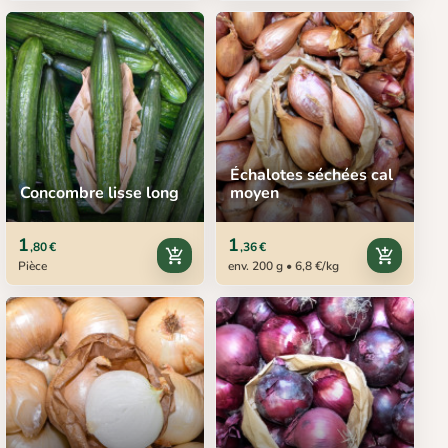
Échalotes séchées cal
Concombre lisse long
moyen
1
1
,80 €
,36 €
add_shopping_cart
add_shopping_cart
Pièce
env. 200 g • 6,8 €/kg