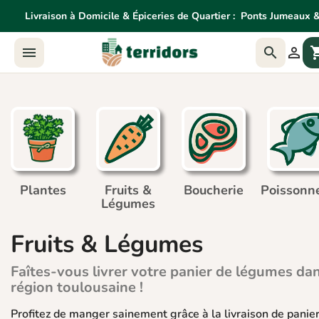
Livraison à Domicile & Épiceries de Quartier :
Ponts Jumeaux &
Livraison à Domicile & Épiceries de Quartier:
Ponts Jume



shoppin
Agne
Plantes
Fruits &
Boucherie
Poissonne
Légumes
Fruits & Légumes
Faîtes-vous livrer votre panier de légumes dan
région toulousaine !
Profitez de manger sainement grâce à la livraison de pani