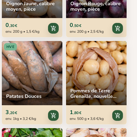
Oignon Jaune, calibre
Oignon Rouge, calibre
moyen, pièce
moyen, pièce
0
0
,30 €
,50 €
add_shopping_cart
add_shopping_cart
env. 200 g • 1,5 €/kg
env. 200 g • 2,5 €/kg
HVE
Pommes de Terre
Patates Douces
Grenaille, nouvelle
récolte
3
1
,20 €
,80 €
add_shopping_cart
add_shopping_cart
env. 1kg • 3,2 €/kg
env. 500 g • 3,6 €/kg