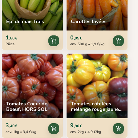
Epi de maïs frais
Carottes lavées
1
0
,80 €
,95 €
add_shopping_cart
add_shopping_cart
Pièce
env. 500 g • 1,9 €/kg
Tomates Coeur de
Tomates côtelées
Boeuf, HORS SOL
mélange rouge jaune
noir
3
9
,40 €
,90 €
add_shopping_cart
add_shopping_cart
env. 1kg • 3,4 €/kg
env. 2kg • 4,9 €/kg