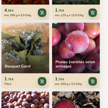
4
1
,95 €
,70 €
add_shopping_cart
add_shopping_cart
env. 500 g • 9,9 €/kg
env. 125 g • 13,6 €/kg
Prunes (variétés selon
Bouquet Garni
arrivage)
1
1
,75 €
,75 €
add_shopping_cart
add_shopping_cart
Pièce
env. 500 g • 3,5 €/kg