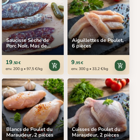
Saucisse Sèche de
Aiguillettes de Poulet,
Porc Noir, Mas de
6 pièces
Monille, 200 g
19
9
,50 €
,95 €
add_shopping_cart
add_shopping_cart
env. 200 g • 97,5 €/kg
env. 300 g • 33,2 €/kg
Blancs de Poulet du
Cuisses de Poulet du
Maraudeur, 2 pièces
Maraudeur, 2 pièces