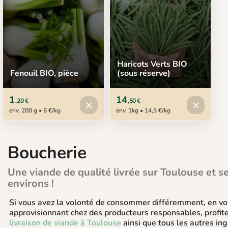
Haricots Verts BIO
Fenouil BIO, pièce
(sous réserve)
1
14
,20 €
,50 €
Produit indisponible
Produit in
close
close
env. 200 g • 6 €/kg
env. 1kg • 14,5 €/kg
Boucherie
Une viande de qualité livrée sur Toulouse et s
environs !
Si vous avez la volonté de consommer différemment, en v
approvisionnant chez des producteurs responsables, profite
livraison de viande à Toulouse
ainsi que tous les autres ing