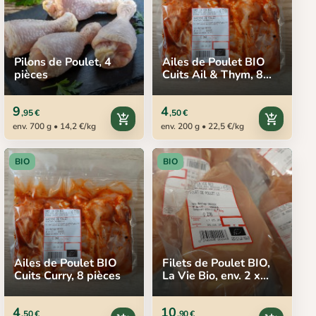
Pilons de Poulet, 4
Ailes de Poulet BIO
pièces
Cuits Ail & Thym, 8
pièces
9
4
,95 €
,50 €
add_shopping_cart
add_shopping_cart
env. 700 g • 14,2 €/kg
env. 200 g • 22,5 €/kg
BIO
BIO
Ailes de Poulet BIO
Filets de Poulet BIO,
Cuits Curry, 8 pièces
La Vie Bio, env. 2 x
150 g
4
10
,50 €
,90 €