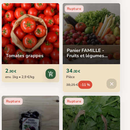
Rupture
Panier FAMILLE -
Tomates grappes
Fruits et légumes
locaux
2
34
,90 €
,00 €
add_shopping_cart
env. 1kg • 2,9 €/kg
Pièce
Produit in
close
38,25 €
-11 %
Rupture
Rupture