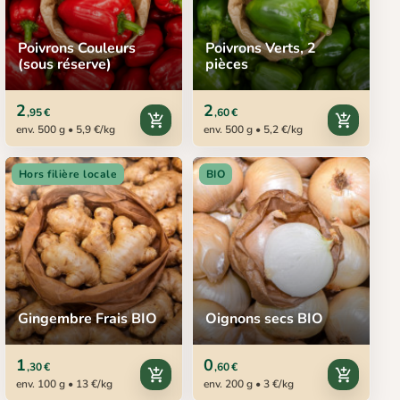
Poivrons Couleurs
Poivrons Verts, 2
(sous réserve)
pièces
2
2
,95 €
,60 €
add_shopping_cart
add_shopping_cart
env. 500 g • 5,9 €/kg
env. 500 g • 5,2 €/kg
Hors filière locale
BIO
Gingembre Frais BIO
Oignons secs BIO
1
0
,30 €
,60 €
add_shopping_cart
add_shopping_cart
env. 100 g • 13 €/kg
env. 200 g • 3 €/kg