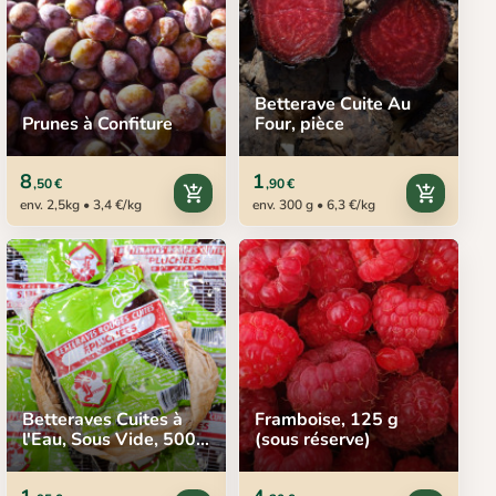
Betterave Cuite Au
Prunes à Confiture
Four, pièce
8
1
,50 €
,90 €
add_shopping_cart
add_shopping_cart
env. 2,5kg • 3,4 €/kg
env. 300 g • 6,3 €/kg
Betteraves Cuites à
Framboise, 125 g
l'Eau, Sous Vide, 500
(sous réserve)
g