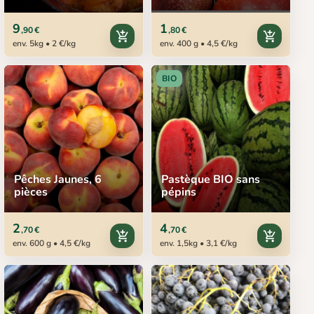
9
1
,90 €
,80 €
add_shopping_cart
add_shopping_cart
env. 5kg • 2 €/kg
env. 400 g • 4,5 €/kg
BIO
Pêches Jaunes, 6
Pastèque BIO sans
pièces
pépins
2
4
,70 €
,70 €
add_shopping_cart
add_shopping_cart
env. 600 g • 4,5 €/kg
env. 1,5kg • 3,1 €/kg