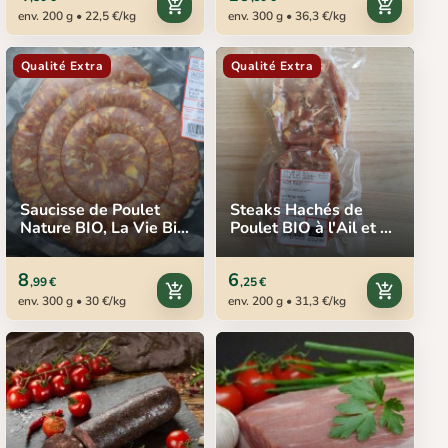
add_shopping_cart
add_shopping_cart
env. 200 g • 22,5 €/kg
env. 300 g • 36,3 €/kg
Qualité Extra
Qualité Extra
Saucisse de Poulet
Steaks Hachés de
Nature BIO, La Vie Bio,
Poulet BIO à l'Ail et au
300 g
Persil, La Vie Bio, 2 x
100 g
8
6
,99 €
,25 €
add_shopping_cart
add_shopping_cart
env. 300 g • 30 €/kg
env. 200 g • 31,3 €/kg