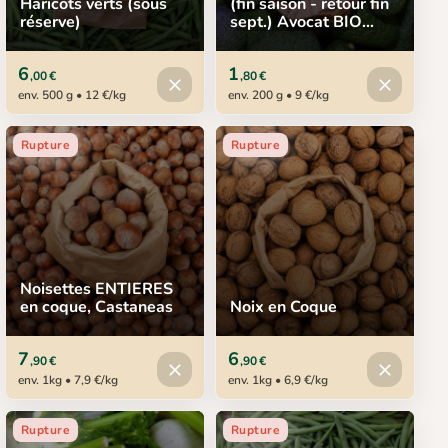
Haricots verts (sous
(fin saison - retour fin
réserve)
sept.) Avocat BIO
Espagne, pièce
6
1
,00 €
,80 €
Produit indisponible
Produit in
close
close
env. 500 g • 12 €/kg
env. 200 g • 9 €/kg
Rupture
Rupture
Noisettes ENTIERES
en coque, Castaneas
Noix en Coque
7
6
,90 €
,90 €
Produit indisponible
Produit in
close
close
env. 1kg • 7,9 €/kg
env. 1kg • 6,9 €/kg
Rupture
Rupture