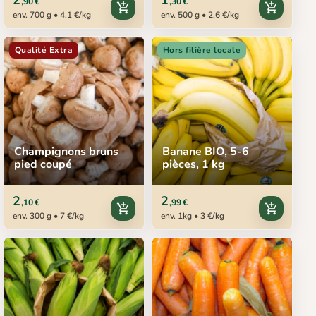
2
1
,90 €
,30 €
add_shopping_cart
add_shopping_cart
env. 700 g • 4,1 €/kg
env. 500 g • 2,6 €/kg
Qualité Extra
Hors filière locale
Champignons bruns
Banane BIO, 5-6
pied coupé
pièces, 1 kg
2
2
,10 €
,99 €
add_shopping_cart
add_shopping_cart
env. 300 g • 7 €/kg
env. 1kg • 3 €/kg