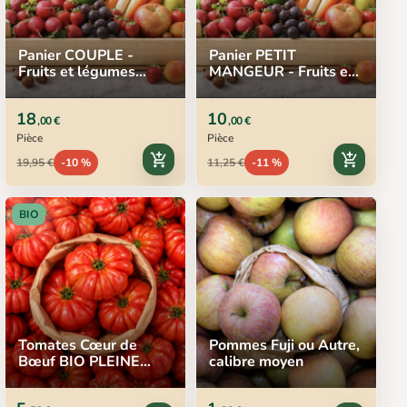
Panier COUPLE -
Panier PETIT
Fruits et légumes
MANGEUR - Fruits et
locaux
légumes locaux
18
10
,00 €
,00 €
Pièce
Pièce
add_shopping_cart
add_shopping_cart
19,95 €
-10 %
11,25 €
-11 %
BIO
Tomates Cœur de
Pommes Fuji ou Autre,
Bœuf BIO PLEINE
calibre moyen
TERRE