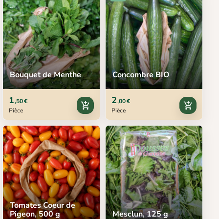
Bouquet de Menthe
Concombre BIO
1
2
,50 €
,00 €
add_shopping_cart
add_shopping_cart
Pièce
Pièce
Tomates Coeur de
Pigeon, 500 g
Mesclun, 125 g