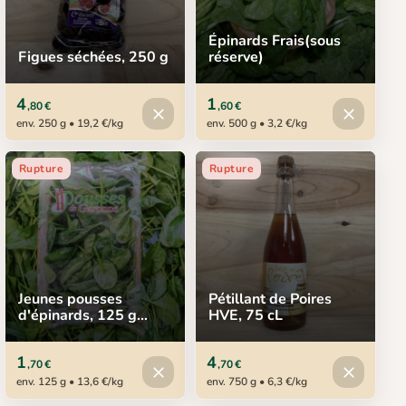
Épinards Frais(sous
Figues séchées, 250 g
réserve)
4
1
,80 €
,60 €
Produit indisponible
Produit in
close
close
env. 250 g • 19,2 €/kg
env. 500 g • 3,2 €/kg
Rupture
Rupture
Jeunes pousses
Pétillant de Poires
d'épinards, 125 g
HVE, 75 cL
(sous réserve)
1
4
,70 €
,70 €
Produit indisponible
Produit in
close
close
env. 125 g • 13,6 €/kg
env. 750 g • 6,3 €/kg